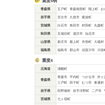
震度5弱
青森県
五戸町
青森南部町
階上町
お
岩手県
宮古市
久慈市
紫波町
宮城県
白石市
角田市
村田町
丸森町
秋田県
五城目町
湯沢市
仙北市
山形県
新庄市
最上町
舟形町
大蔵村
福島県
福島市
郡山市
須賀川市
川俣
震度4
北海道
浦幌町
青森市
平内町
つがる市
外ヶ
青森県
三戸町
田子町
むつ市
東通村
岩手県
田野畑村
岩手洋野町
二戸市
宮城県
七ヶ宿町