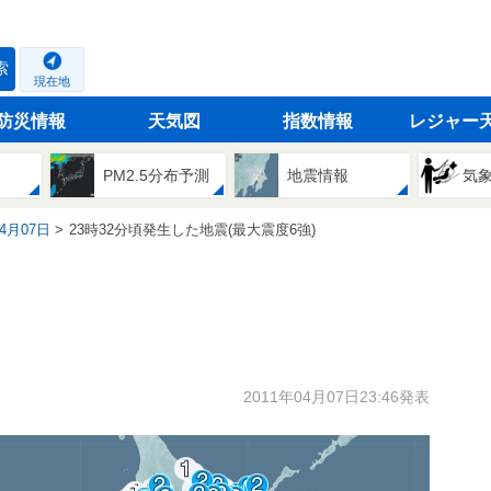
索
現在地
防災情報
天気図
指数情報
レジャー
PM2.5分布予測
地震情報
気
04月07日
23時32分頃発生した地震(最大震度6強)
2011年04月07日23:46発表