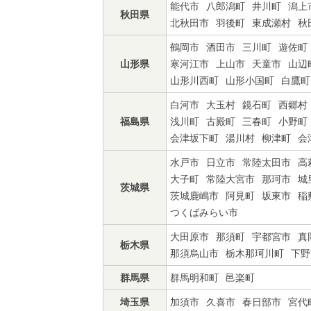
能代市
八郎潟町
井川町
潟上
秋田県
北秋田市
羽後町
東成瀬村
秋
鶴岡市
酒田市
三川町
遊佐町
山形県
寒河江市
上山市
天童市
山辺
山形川西町
山形小国町
白鷹町
白河市
大玉村
鏡石町
西郷村
福島県
浅川町
古殿町
三春町
小野町
会津坂下町
湯川村
柳津町
会
水戸市
日立市
常陸太田市
高
大子町
常陸大宮市
那珂市
城
茨城県
茨城鹿嶋市
阿見町
坂東市
稲
つくばみらい市
大田原市
那須町
宇都宮市
真
栃木県
那須烏山市
栃木那珂川町
下野
群馬県
群馬明和町
邑楽町
埼玉県
加須市
久喜市
春日部市
宮代