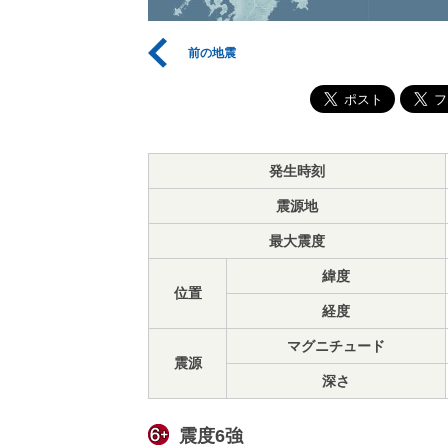
前の地震
発生時刻
震源地
最大震度
緯度
位置
経度
マグニチュード
震源
深さ
震度6強