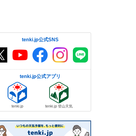
tenki.jp公式SNS
tenki.jp公式アプリ
tenki.jp
tenki.jp 登山天気