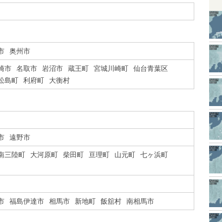
市
奥州市
崎市
名取市
岩沼市
蔵王町
宮城川崎町
仙台青葉区
松島町
利府町
大衡村
市
遠野市
南三陸町
大河原町
柴田町
亘理町
山元町
七ヶ浜町
市
福島伊達市
相馬市
新地町
飯舘村
南相馬市