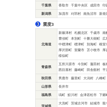
千葉県
香取市
千葉中央区
成田市
印
新潟県
加茂市
刈羽村
南魚沼市
新発
震度3
新篠津村
札幌北区
千歳市
南
豊頃町
本別町
十勝大樹町
広
北海道
中標津町
標津町
別海町
根室
厚沢部町
室蘭市
苫小牧市
厚
様似町
五所川原市
今別町
蓬田村
板
青森県
西目屋村
藤崎町
田舎館村
平
秋田県
男鹿市
藤里町
大潟村
八峰町
山形県
長井市
福島県
塙町
鮫川村
会津若松市
下郷
大洗町
茨城古河市
結城市
龍
茨城県