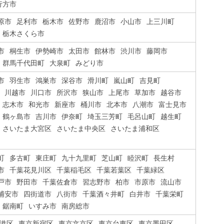
行方市
原市
足利市
栃木市
佐野市
鹿沼市
小山市
上三川町
栃木さくら市
市
桐生市
伊勢崎市
太田市
館林市
渋川市
藤岡市
群馬千代田町
大泉町
みどり市
市
羽生市
鴻巣市
深谷市
滑川町
嵐山町
吉見町
川越市
川口市
所沢市
狭山市
上尾市
草加市
越谷市
志木市
和光市
新座市
桶川市
北本市
八潮市
富士見市
鶴ヶ島市
吉川市
伊奈町
埼玉三芳町
毛呂山町
越生町
さいたま大宮区
さいたま中央区
さいたま浦和区
町
多古町
東庄町
九十九里町
芝山町
睦沢町
長生村
市
千葉花見川区
千葉稲毛区
千葉若葉区
千葉緑区
戸市
野田市
千葉佐倉市
習志野市
柏市
市原市
流山市
浦安市
四街道市
八街市
千葉酒々井町
白井市
千葉栄町
鋸南町
いすみ市
南房総市
港区
東京新宿区
東京文京区
東京台東区
東京墨田区