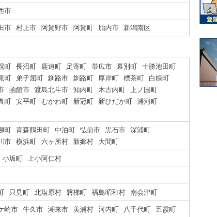
西市
田市
村上市
阿賀野市
阿賀町
胎内市
新潟南区
幌町
長沼町
鹿追町
足寄町
帯広市
幕別町
十勝池田町
尾町
弟子屈町
釧路市
釧路町
厚岸町
標茶町
白糠町
市
函館市
渡島北斗市
知内町
木古内町
上ノ国町
真町
安平町
むかわ町
新冠町
新ひだか町
浦河町
柳町
青森鶴田町
中泊町
弘前市
黒石市
深浦町
川市
横浜町
六ヶ所村
新郷村
大間町
小坂町
上小阿仁村
町
只見町
北塩原村
磐梯町
福島昭和村
南会津町
ケ崎市
牛久市
潮来市
美浦村
河内町
八千代町
五霞町