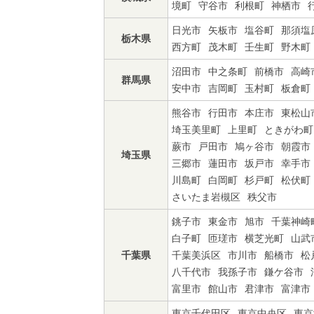
境町
守谷市
利根町
神栖市
日光市
矢板市
塩谷町
那須塩
栃木県
西方町
茂木町
壬生町
野木町
沼田市
中之条町
前橋市
高崎
群馬県
安中市
吉岡町
玉村町
板倉町
熊谷市
行田市
本庄市
東松山
埼玉美里町
上里町
ときがわ町
蕨市
戸田市
鳩ヶ谷市
朝霞市
埼玉県
三郷市
蓮田市
坂戸市
幸手市
川島町
白岡町
杉戸町
松伏町
さいたま岩槻区
秩父市
銚子市
東金市
旭市
千葉神崎
白子町
匝瑳市
横芝光町
山武
千葉県
千葉美浜区
市川市
船橋市
松
八千代市
我孫子市
鎌ケ谷市
富里市
館山市
君津市
富津市
東京千代田区
東京中央区
東京