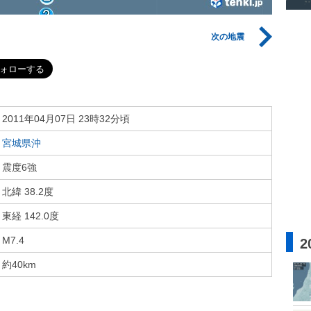
次の地震
2011年04月07日 23時32分頃
宮城県沖
震度6強
北緯 38.2度
東経 142.0度
M7.4
2
約40km