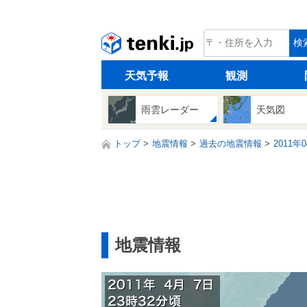
tenki.jp
検
天気予報
観測
雨雲レーダー
天気図
トップ
地震情報
過去の地震情報
2011年
地震情報