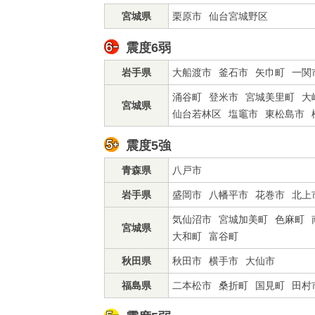
宮城県
栗原市
仙台宮城野区
震度6弱
岩手県
大船渡市
釜石市
矢巾町
一関
涌谷町
登米市
宮城美里町
大
宮城県
仙台若林区
塩竈市
東松島市
震度5強
青森県
八戸市
岩手県
盛岡市
八幡平市
花巻市
北上
気仙沼市
宮城加美町
色麻町
宮城県
大和町
富谷町
秋田県
秋田市
横手市
大仙市
福島県
二本松市
桑折町
国見町
田村