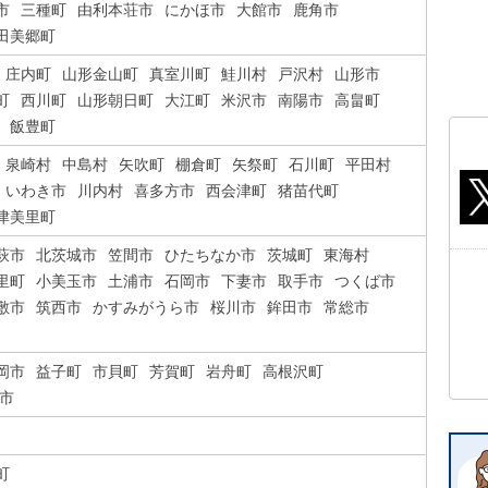
市
三種町
由利本荘市
にかほ市
大館市
鹿角市
田美郷町
庄内町
山形金山町
真室川町
鮭川村
戸沢村
山形市
町
西川町
山形朝日町
大江町
米沢市
南陽市
高畠町
飯豊町
泉崎村
中島村
矢吹町
棚倉町
矢祭町
石川町
平田村
いわき市
川内村
喜多方市
西会津町
猪苗代町
津美里町
萩市
北茨城市
笠間市
ひたちなか市
茨城町
東海村
里町
小美玉市
土浦市
石岡市
下妻市
取手市
つくば市
敷市
筑西市
かすみがうら市
桜川市
鉾田市
常総市
岡市
益子町
市貝町
芳賀町
岩舟町
高根沢町
市
町