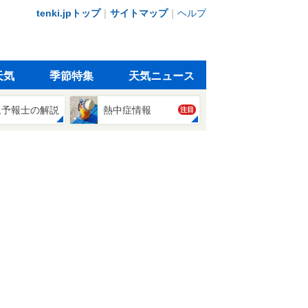
tenki.jpトップ
｜
サイトマップ
｜
ヘルプ
天気
季節特集
天気ニュース
象予報士の解説
熱中症情報
注目