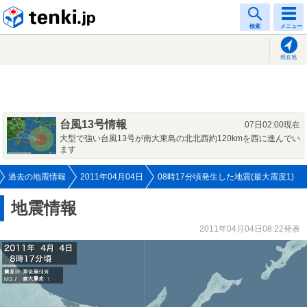
tenki.jp
検索
メニュー
現在地
台風13号情報
07日02:00現在
大型で強い台風13号が南大東島の北北西約120kmを西に進んでい
ます
過去の地震情報
2011年04月04日
08時17分頃発生した地震(最大震度1)
地震情報
2011年04月04日08:22発表