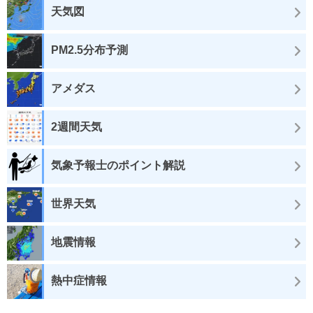
天気図
PM2.5分布予測
アメダス
2週間天気
気象予報士のポイント解説
世界天気
地震情報
熱中症情報