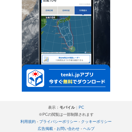
表示：
モバイル
｜
PC
※PCの閲覧は一部制限されます
利用規約
-
プライバシーポリシー
-
クッキーポリシー
広告掲載
-
お問い合わせ
-
ヘルプ