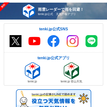
雨雲レーダーで雨を回避！
tenki.jp公式 天気予報アプリ
tenki.jp公式SNS
tenki.jp公式アプリ
tenki.jp
tenki.jp 登山天気