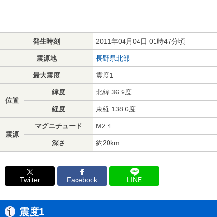
発生時刻
2011年04月04日 01時47分頃
震源地
長野県北部
最大震度
震度1
緯度
北緯 36.9度
位置
経度
東経 138.6度
マグニチュード
M2.4
震源
深さ
約20km
Twitter
Facebook
LINE
震度1