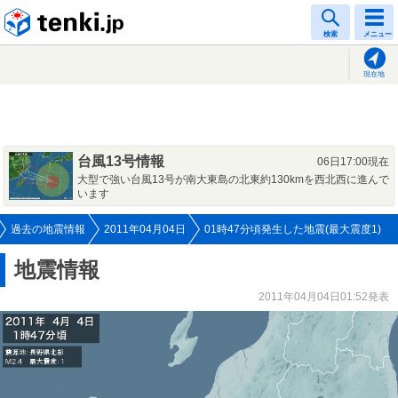
tenki.jp
検索
メニュー
現在地
台風13号情報
06日17:00現在
大型で強い台風13号が南大東島の北東約130kmを西北西に進んで
います
過去の地震情報
2011年04月04日
01時47分頃発生した地震(最大震度1)
地震情報
2011年04月04日01:52発表