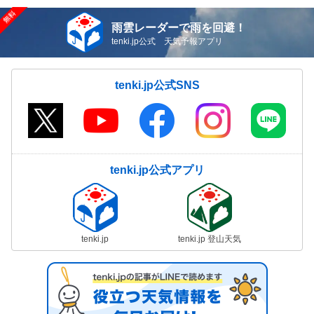
雨雲レーダーで雨を回避！
tenki.jp公式 天気予報アプリ
tenki.jp公式SNS
tenki.jp公式アプリ
tenki.jp
tenki.jp 登山天気