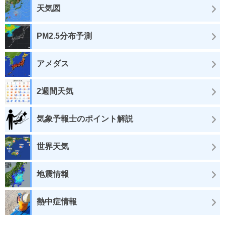
天気図
PM2.5分布予測
アメダス
2週間天気
気象予報士のポイント解説
世界天気
地震情報
熱中症情報