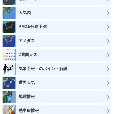
天気図
PM2.5分布予測
アメダス
2週間天気
気象予報士のポイント解説
世界天気
地震情報
熱中症情報