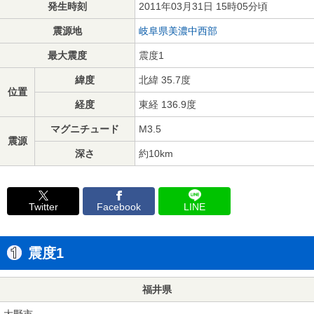
発生時刻
2011年03月31日 15時05分頃
震源地
岐阜県美濃中西部
最大震度
震度1
緯度
北緯 35.7度
位置
経度
東経 136.9度
マグニチュード
M3.5
震源
深さ
約10km
Twitter
Facebook
LINE
震度1
福井県
大野市