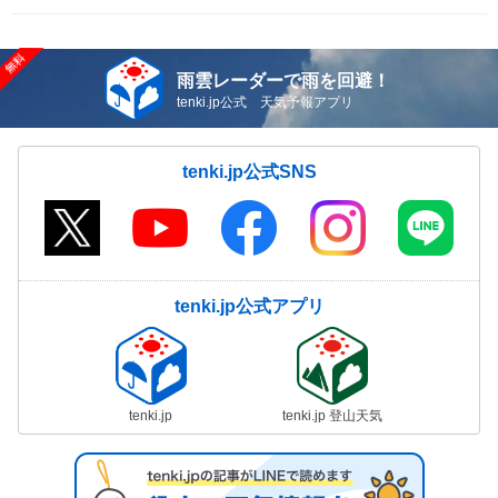
雨雲レーダーで雨を回避！
tenki.jp公式 天気予報アプリ
tenki.jp公式SNS
tenki.jp公式アプリ
tenki.jp
tenki.jp 登山天気