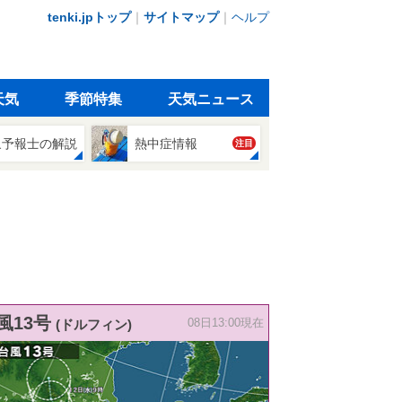
tenki.jpトップ
｜
サイトマップ
｜
ヘルプ
天気
季節特集
天気ニュース
象予報士の解説
熱中症情報
注目
風13号
(ドルフィン)
08日13:00現在