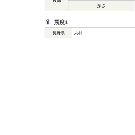
震源
深さ
震度1
長野県
栄村