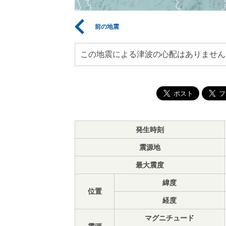
前の地震
この地震による津波の心配はありません
発生時刻
震源地
最大震度
緯度
位置
経度
マグニチュード