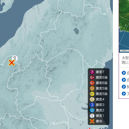
大型
西に