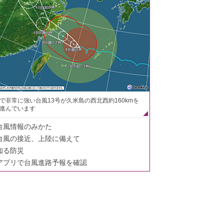
で非常に強い台風13号が久米島の西北西約160kmを
進んでいます
台風情報のみかた
台風の接近、上陸に備えて
知る防災
アプリで台風進路予報を確認