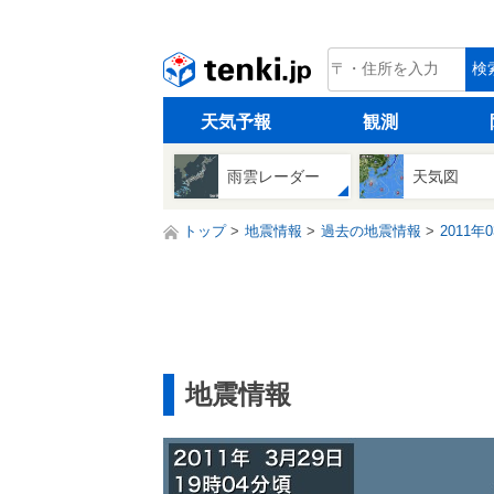
tenki.jp
検
天気予報
観測
雨雲レーダー
天気図
トップ
地震情報
過去の地震情報
2011年
地震情報