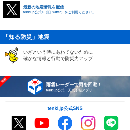
最新の地震情報を配信
tenki.jp公式X（旧Twitter）をご利用ください。
「知る防災」地震
いざという時にあわてないために
確かな情報と行動で防災力アップ
雨雲レーダーで雨を回避！
tenki.jp公式 天気予報アプリ
tenki.jp公式SNS