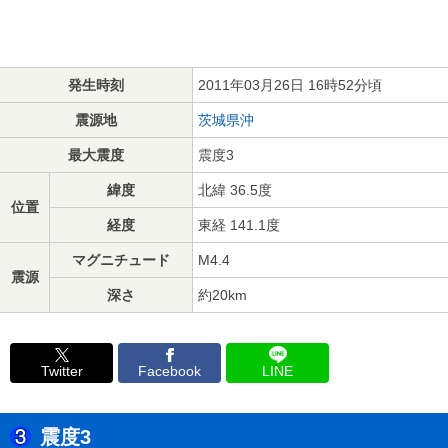
発生時刻
2011年03月26日 16時52分頃
震源地
茨城県沖
最大震度
震度3
緯度
北緯 36.5度
位置
経度
東経 141.1度
マグニチュード
M4.4
震源
深さ
約20km
Twitter
Facebook
LINE
震度3