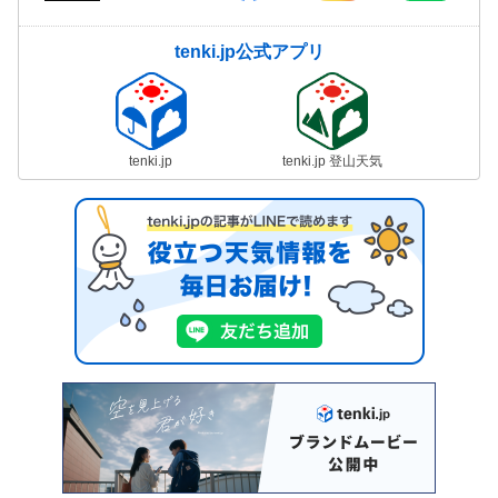
tenki.jp公式アプリ
tenki.jp
tenki.jp 登山天気