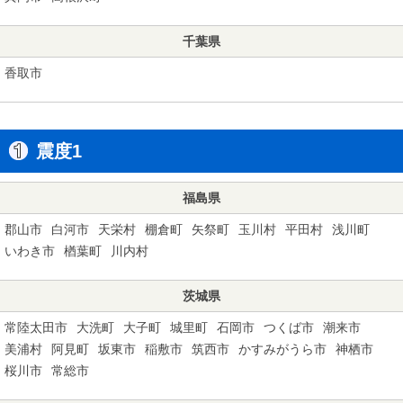
千葉県
香取市
震度1
福島県
郡山市
白河市
天栄村
棚倉町
矢祭町
玉川村
平田村
浅川町
いわき市
楢葉町
川内村
茨城県
常陸太田市
大洗町
大子町
城里町
石岡市
つくば市
潮来市
美浦村
阿見町
坂東市
稲敷市
筑西市
かすみがうら市
神栖市
桜川市
常総市