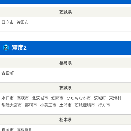
茨城県
日立市
鉾田市
震度2
福島県
古殿町
茨城県
水戸市
高萩市
北茨城市
笠間市
ひたちなか市
茨城町
東海村
常陸大宮市
那珂市
小美玉市
土浦市
茨城鹿嶋市
行方市
栃木県
真岡市
高根沢町