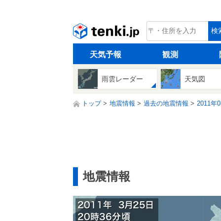
tenki.jp
検
天気予報
観測
雨雲レーダー
天気図
トップ
地震情報
過去の地震情報
2011年
地震情報