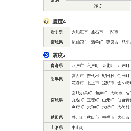
震源
深さ
震度4
岩手県
大船渡市
釜石市
一関市
宮城県
気仙沼市
涌谷町
栗原市
登米
震度3
青森県
八戸市
六戸町
東北町
五戸町
宮古市
普代村
野田村
住田町
岩手県
花巻市
北上市
遠野市
金ケ崎
宮城加美町
色麻町
大崎市
名
宮城県
丸森町
亘理町
山元町
仙台青
利府町
大和町
大郷町
大衡村
秋田県
井川町
秋田市
横手市
大仙市
山形県
中山町