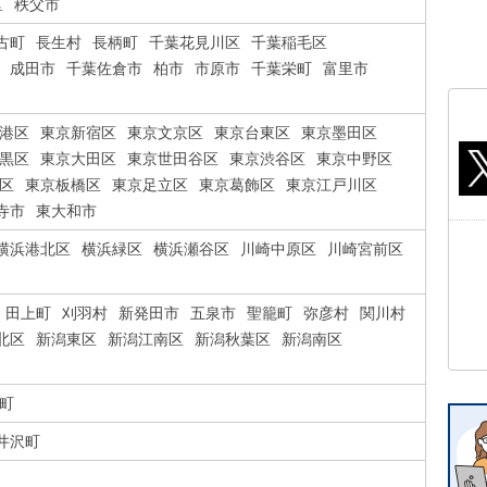
区
秩父市
古町
長生村
長柄町
千葉花見川区
千葉稲毛区
成田市
千葉佐倉市
柏市
市原市
千葉栄町
富里市
港区
東京新宿区
東京文京区
東京台東区
東京墨田区
黒区
東京大田区
東京世田谷区
東京渋谷区
東京中野区
区
東京板橋区
東京足立区
東京葛飾区
東京江戸川区
寺市
東大和市
横浜港北区
横浜緑区
横浜瀬谷区
川崎中原区
川崎宮前区
田上町
刈羽村
新発田市
五泉市
聖籠町
弥彦村
関川村
北区
新潟東区
新潟江南区
新潟秋葉区
新潟南区
町
井沢町