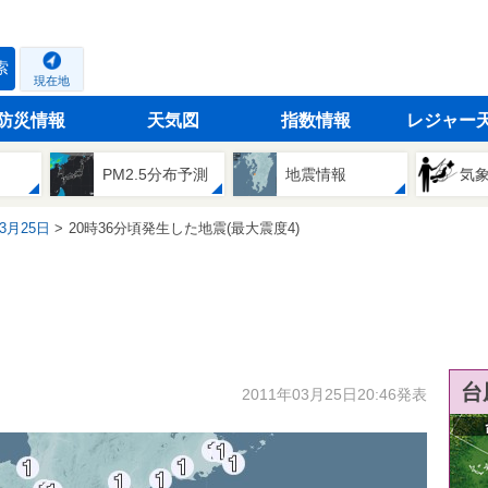
索
現在地
防災情報
天気図
指数情報
レジャー
PM2.5分布予測
地震情報
気
03月25日
20時36分頃発生した地震(最大震度4)
台
2011年03月25日20:46発表