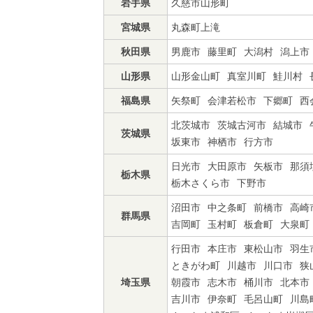
岩手県
久慈市山形町
宮城県
丸森町上滝
秋田県
男鹿市
藤里町
大潟村
潟上市
山形県
山形金山町
真室川町
鮭川村
福島県
矢祭町
会津若松市
下郷町
西
北茨城市
茨城古河市
結城市
茨城県
坂東市
神栖市
行方市
日光市
大田原市
矢板市
那須
栃木県
栃木さくら市
下野市
沼田市
中之条町
前橋市
高崎
群馬県
吉岡町
玉村町
板倉町
大泉町
行田市
本庄市
東松山市
羽生
ときがわ町
川越市
川口市
狭
埼玉県
朝霞市
志木市
桶川市
北本市
吉川市
伊奈町
毛呂山町
川島