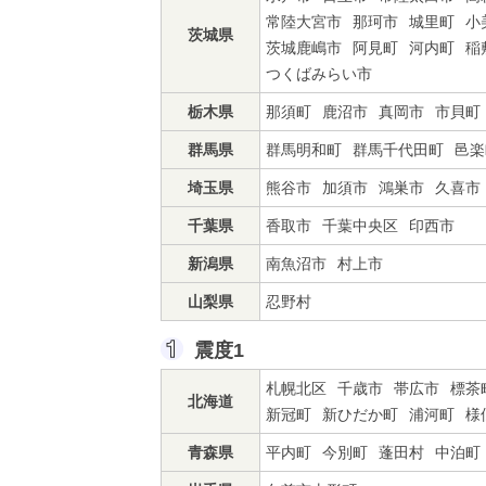
常陸大宮市
那珂市
城里町
小
茨城県
茨城鹿嶋市
阿見町
河内町
稲
つくばみらい市
栃木県
那須町
鹿沼市
真岡市
市貝町
群馬県
群馬明和町
群馬千代田町
邑楽
埼玉県
熊谷市
加須市
鴻巣市
久喜市
千葉県
香取市
千葉中央区
印西市
新潟県
南魚沼市
村上市
山梨県
忍野村
震度1
札幌北区
千歳市
帯広市
標茶
北海道
新冠町
新ひだか町
浦河町
様
青森県
平内町
今別町
蓬田村
中泊町