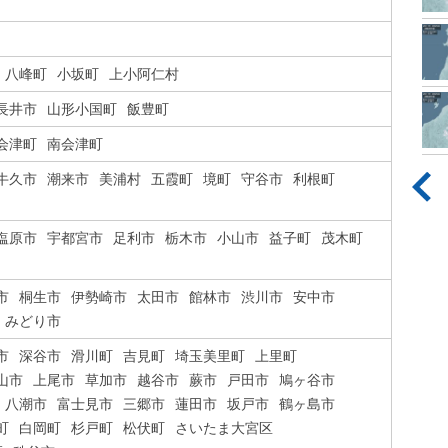
八峰町
小坂町
上小阿仁村
長井市
山形小国町
飯豊町
会津町
南会津町
牛久市
潮来市
美浦村
五霞町
境町
守谷市
利根町
塩原市
宇都宮市
足利市
栃木市
小山市
益子町
茂木町
市
桐生市
伊勢崎市
太田市
館林市
渋川市
安中市
みどり市
市
深谷市
滑川町
吉見町
埼玉美里町
上里町
山市
上尾市
草加市
越谷市
蕨市
戸田市
鳩ヶ谷市
八潮市
富士見市
三郷市
蓮田市
坂戸市
鶴ヶ島市
町
白岡町
杉戸町
松伏町
さいたま大宮区