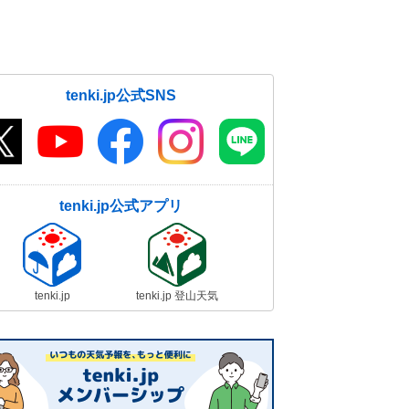
tenki.jp公式SNS
tenki.jp公式アプリ
tenki.jp
tenki.jp 登山天気