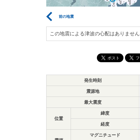
前の地震
この地震による津波の心配はありません
発生時刻
震源地
最大震度
緯度
位置
経度
マグニチュード