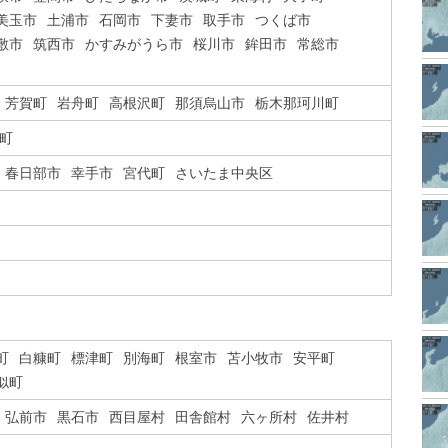
美玉市
土浦市
石岡市
下妻市
取手市
つくば市
敷市
筑西市
かすみがうら市
桜川市
鉾田市
常総市
芳賀町
岩舟町
高根沢町
那須烏山市
栃木那珂川町
町
春日部市
幸手市
宮代町
さいたま中央区
町
白糠町
標津町
別海町
根室市
苫小牧市
安平町
似町
弘前市
黒石市
西目屋村
田舎館村
六ヶ所村
佐井村