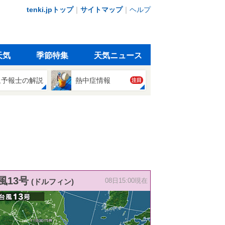
tenki.jpトップ
｜
サイトマップ
｜
ヘルプ
天気
季節特集
天気ニュース
象予報士の解説
熱中症情報
注目
風13号
(ドルフィン)
08日15:00現在