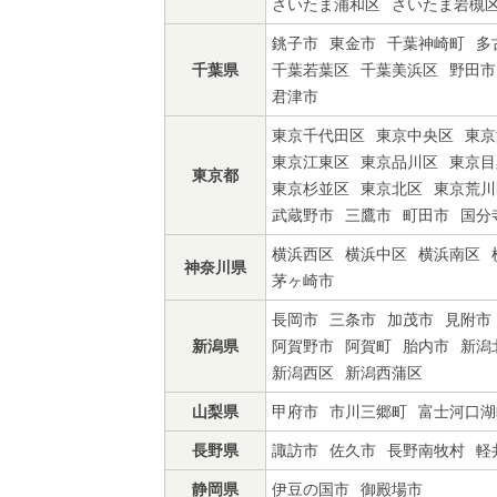
さいたま浦和区
さいたま岩槻
銚子市
東金市
千葉神崎町
多
千葉県
千葉若葉区
千葉美浜区
野田市
君津市
東京千代田区
東京中央区
東京
東京江東区
東京品川区
東京目
東京都
東京杉並区
東京北区
東京荒川
武蔵野市
三鷹市
町田市
国分
横浜西区
横浜中区
横浜南区
神奈川県
茅ヶ崎市
長岡市
三条市
加茂市
見附市
新潟県
阿賀野市
阿賀町
胎内市
新潟
新潟西区
新潟西蒲区
山梨県
甲府市
市川三郷町
富士河口湖
長野県
諏訪市
佐久市
長野南牧村
軽
静岡県
伊豆の国市
御殿場市