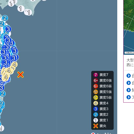
大型
西に