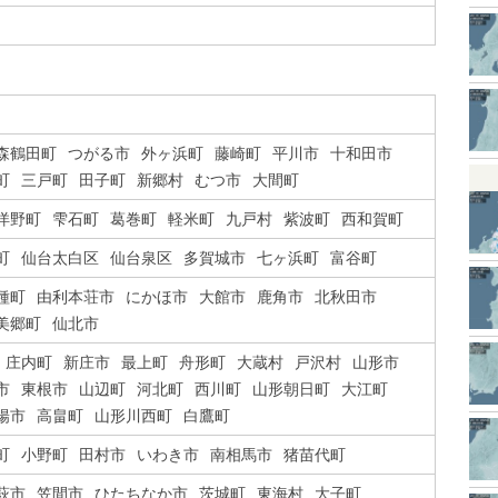
森鶴田町
つがる市
外ヶ浜町
藤崎町
平川市
十和田市
町
三戸町
田子町
新郷村
むつ市
大間町
洋野町
雫石町
葛巻町
軽米町
九戸村
紫波町
西和賀町
町
仙台太白区
仙台泉区
多賀城市
七ヶ浜町
富谷町
種町
由利本荘市
にかほ市
大館市
鹿角市
北秋田市
美郷町
仙北市
庄内町
新庄市
最上町
舟形町
大蔵村
戸沢村
山形市
市
東根市
山辺町
河北町
西川町
山形朝日町
大江町
陽市
高畠町
山形川西町
白鷹町
町
小野町
田村市
いわき市
南相馬市
猪苗代町
萩市
笠間市
ひたちなか市
茨城町
東海村
大子町