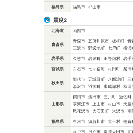
福島県
福島市
郡山市
震度2
北海道
函館市
青森市
五所川原市
板柳町
青
青森県
三沢市
野辺地町
七戸町
横浜
岩手県
久慈市
岩泉町
田野畑村
岩手
宮城県
白石市
七ヶ宿町
村田町
柴田
能代市
五城目町
八郎潟町
三
秋田県
湯沢市
羽後町
東成瀬村
秋田
鶴岡市
酒田市
三川町
遊佐町
山形県
寒河江市
上山市
村山市
天童
尾花沢市
大石田町
米沢市
南
福島県
白河市
須賀川市
大玉村
棚倉
水戸市
日立市
常陸太田市
高