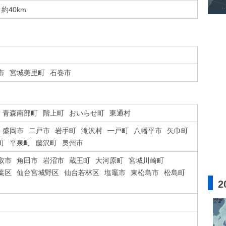
約40km
市
宮城美里町
石巻市
青森南部町
階上町
おいらせ町
東通村
盛岡市
二戸市
岩手町
滝沢村
一戸町
八幡平市
矢巾町
町
平泉町
藤沢町
奥州市
取市
角田市
岩沼市
蔵王町
大河原町
宮城川崎町
葉区
仙台宮城野区
仙台若林区
塩竈市
東松島市
松島町
2