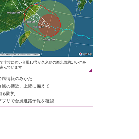
で非常に強い台風13号が久米島の西北西約170kmを
進んでいます
台風情報のみかた
台風の接近、上陸に備えて
知る防災
アプリで台風進路予報を確認