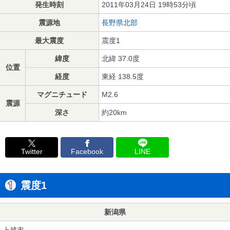
発生時刻
2011年03月24日 19時53分頃
震源地
長野県北部
最大震度
震度1
緯度
北緯 37.0度
位置
経度
東経 138.5度
マグニチュード
M2.6
震源
深さ
約20km
Twitter
Facebook
LINE
震度1
新潟県
上越市