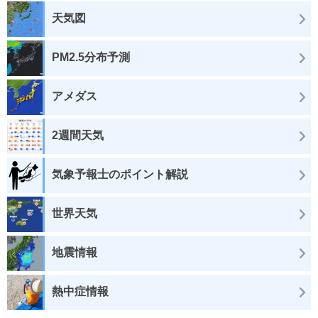
天気図
PM2.5分布予測
アメダス
2週間天気
気象予報士のポイント解説
世界天気
地震情報
熱中症情報