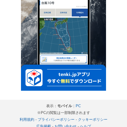
表示：
モバイル
｜
PC
※PCの閲覧は一部制限されます
利用規約
-
プライバシーポリシー
-
クッキーポリシー
広告掲載
-
お問い合わせ
-
ヘルプ