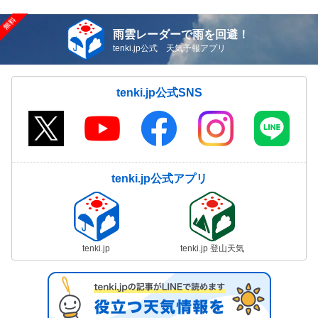
雨雲レーダーで雨を回避！
tenki.jp公式 天気予報アプリ
tenki.jp公式SNS
tenki.jp公式アプリ
tenki.jp
tenki.jp 登山天気