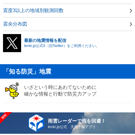
震度3以上の地域別観測回数
震央分布図
最新の地震情報を配信
tenki.jp公式X（旧Twitter）をご利用ください。
「知る防災」地震
いざという時にあわてないために
確かな情報と行動で防災力アップ
雨雲レーダーで雨を回避！
tenki.jp公式 天気予報アプリ