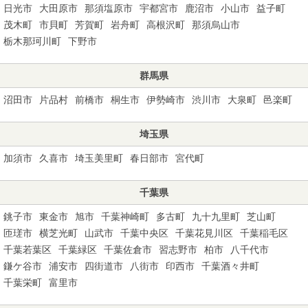
日光市
大田原市
那須塩原市
宇都宮市
鹿沼市
小山市
益子町
茂木町
市貝町
芳賀町
岩舟町
高根沢町
那須烏山市
栃木那珂川町
下野市
群馬県
沼田市
片品村
前橋市
桐生市
伊勢崎市
渋川市
大泉町
邑楽町
埼玉県
加須市
久喜市
埼玉美里町
春日部市
宮代町
千葉県
銚子市
東金市
旭市
千葉神崎町
多古町
九十九里町
芝山町
匝瑳市
横芝光町
山武市
千葉中央区
千葉花見川区
千葉稲毛区
千葉若葉区
千葉緑区
千葉佐倉市
習志野市
柏市
八千代市
鎌ケ谷市
浦安市
四街道市
八街市
印西市
千葉酒々井町
千葉栄町
富里市