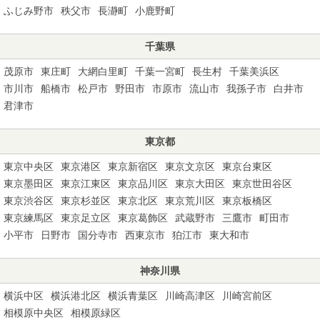
ふじみ野市
秩父市
長瀞町
小鹿野町
千葉県
茂原市
東庄町
大網白里町
千葉一宮町
長生村
千葉美浜区
市川市
船橋市
松戸市
野田市
市原市
流山市
我孫子市
白井市
君津市
東京都
東京中央区
東京港区
東京新宿区
東京文京区
東京台東区
東京墨田区
東京江東区
東京品川区
東京大田区
東京世田谷区
東京渋谷区
東京杉並区
東京北区
東京荒川区
東京板橋区
東京練馬区
東京足立区
東京葛飾区
武蔵野市
三鷹市
町田市
小平市
日野市
国分寺市
西東京市
狛江市
東大和市
神奈川県
横浜中区
横浜港北区
横浜青葉区
川崎高津区
川崎宮前区
相模原中央区
相模原緑区