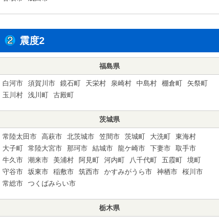
震度2
福島県
白河市
須賀川市
鏡石町
天栄村
泉崎村
中島村
棚倉町
矢祭町
玉川村
浅川町
古殿町
茨城県
常陸太田市
高萩市
北茨城市
笠間市
茨城町
大洗町
東海村
大子町
常陸大宮市
那珂市
結城市
龍ケ崎市
下妻市
取手市
牛久市
潮来市
美浦村
阿見町
河内町
八千代町
五霞町
境町
守谷市
坂東市
稲敷市
筑西市
かすみがうら市
神栖市
桜川市
常総市
つくばみらい市
栃木県