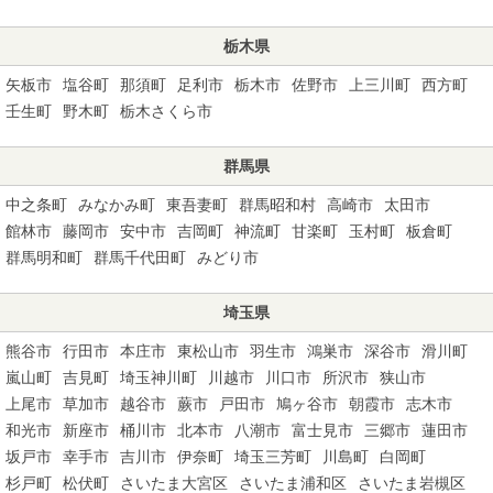
栃木県
矢板市
塩谷町
那須町
足利市
栃木市
佐野市
上三川町
西方町
壬生町
野木町
栃木さくら市
群馬県
中之条町
みなかみ町
東吾妻町
群馬昭和村
高崎市
太田市
館林市
藤岡市
安中市
吉岡町
神流町
甘楽町
玉村町
板倉町
群馬明和町
群馬千代田町
みどり市
埼玉県
熊谷市
行田市
本庄市
東松山市
羽生市
鴻巣市
深谷市
滑川町
嵐山町
吉見町
埼玉神川町
川越市
川口市
所沢市
狭山市
上尾市
草加市
越谷市
蕨市
戸田市
鳩ヶ谷市
朝霞市
志木市
和光市
新座市
桶川市
北本市
八潮市
富士見市
三郷市
蓮田市
坂戸市
幸手市
吉川市
伊奈町
埼玉三芳町
川島町
白岡町
杉戸町
松伏町
さいたま大宮区
さいたま浦和区
さいたま岩槻区