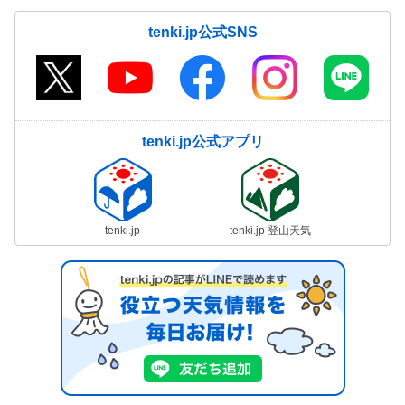
tenki.jp公式SNS
tenki.jp公式アプリ
tenki.jp
tenki.jp 登山天気