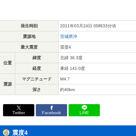
発生時刻
2011年03月24日 05時33分頃
震源地
茨城県沖
最大震度
震度4
緯度
北緯 36.3度
位置
経度
東経 141.0度
マグニチュード
M4.7
震源
深さ
約40km
Twitter
Facebook
LINE
震度4