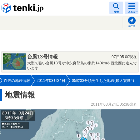
tenki.jp
検索
メニュー
現在地
台風13号情報
07日05:00現在
大型で強い台風13号が沖永良部島の東約140kmを西北西に進んで
います
過去の地震情報
2011年03月24日
05時33分頃発生した地震(最大震度4)
地震情報
2011年03月24日05:38発表