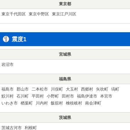
東京都
東京千代田区
東京中野区
東京江戸川区
震度1
宮城県
岩沼市
福島県
福島市
郡山市
二本松市
川俣町
大玉村
西郷村
矢吹町
塙町
鮫川村
石川町
平田村
小野町
田村市
福島伊達市
本宮市
いわき市
楢葉町
川内村
飯舘村
檜枝岐村
南会津町
茨城県
茨城古河市
利根町