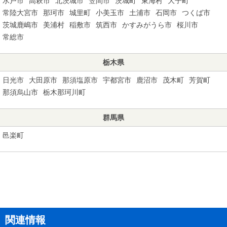
水戸市
高萩市
北茨城市
笠間市
茨城町
東海村
大子町
常陸大宮市
那珂市
城里町
小美玉市
土浦市
石岡市
つくば市
茨城鹿嶋市
美浦村
稲敷市
筑西市
かすみがうら市
桜川市
常総市
栃木県
日光市
大田原市
那須塩原市
宇都宮市
鹿沼市
茂木町
芳賀町
那須烏山市
栃木那珂川町
群馬県
邑楽町
関連情報