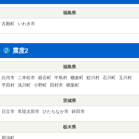
福島県
古殿町
いわき市
震度2
福島県
白河市
二本松市
鏡石町
中島村
棚倉町
鮫川村
石川町
玉川村
平田村
浅川町
小野町
田村市
楢葉町
茨城県
日立市
常陸太田市
ひたちなか市
鉾田市
栃木県
那須町