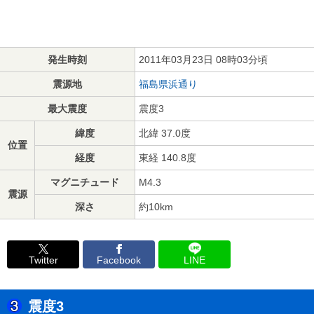
発生時刻
2011年03月23日 08時03分頃
震源地
福島県浜通り
最大震度
震度3
緯度
北緯 37.0度
位置
経度
東経 140.8度
マグニチュード
M4.3
震源
深さ
約10km
Twitter
Facebook
LINE
震度3