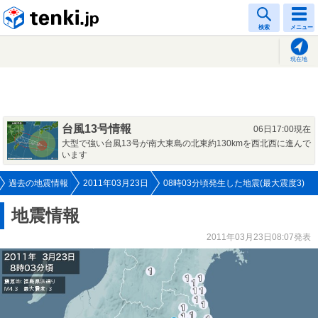
tenki.jp
検索
メニュー
現在地
台風13号情報
06日17:00現在
大型で強い台風13号が南大東島の北東約130kmを西北西に進んで
います
過去の地震情報
2011年03月23日
08時03分頃発生した地震(最大震度3)
地震情報
2011年03月23日08:07発表