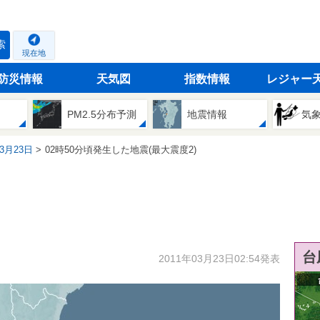
索
現在地
防災情報
天気図
指数情報
レジャー
PM2.5分布予測
地震情報
気
03月23日
02時50分頃発生した地震(最大震度2)
台
2011年03月23日02:54発表