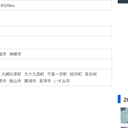
約20km
敷市
神栖市
大網白里町
九十九里町
千葉一宮町
睦沢町
長生村
原市
館山市
勝浦市
君津市
いすみ市
2