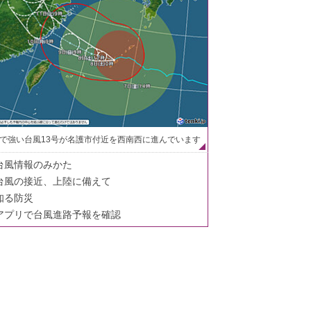
で強い台風13号が名護市付近を西南西に進んでいます
台風情報のみかた
台風の接近、上陸に備えて
知る防災
アプリで台風進路予報を確認