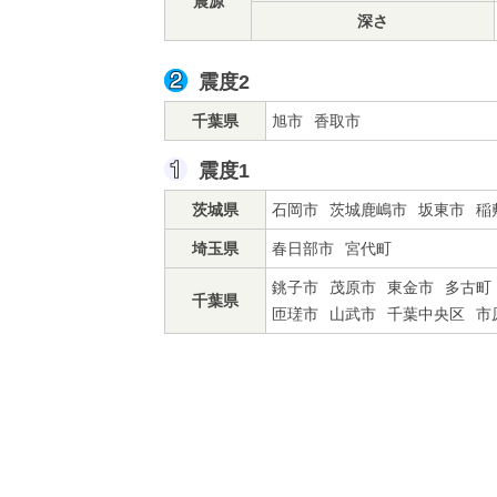
震源
深さ
震度2
千葉県
旭市
香取市
震度1
茨城県
石岡市
茨城鹿嶋市
坂東市
稲
埼玉県
春日部市
宮代町
銚子市
茂原市
東金市
多古町
千葉県
匝瑳市
山武市
千葉中央区
市