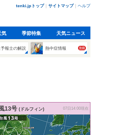
tenki.jpトップ
｜
サイトマップ
｜
ヘルプ
天気
季節特集
天気ニュース
象予報士の解説
熱中症情報
注目
風13号
(ドルフィン)
07日14:00現在