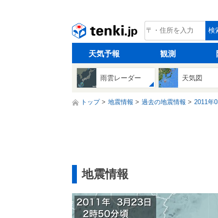
tenki.jp
検
天気予報
観測
雨雲レーダー
天気図
トップ
地震情報
過去の地震情報
2011年
地震情報