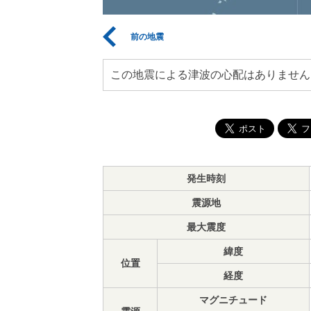
前の地震
この地震による津波の心配はありません
発生時刻
震源地
最大震度
緯度
位置
経度
マグニチュード