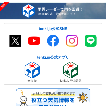
雨雲レーダーで雨を回避！
tenki.jp公式 天気予報アプリ
tenki.jp公式SNS
tenki.jp公式アプリ
tenki.jp
tenki.jp 登山天気