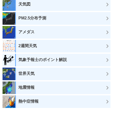
天気図
PM2.5分布予測
アメダス
2週間天気
気象予報士のポイント解説
世界天気
地震情報
熱中症情報