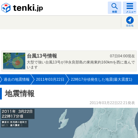
tenki.jp
検索
メニュー
現在地
台風13号情報
07日04:00現在
大型で強い台風13号が沖永良部島の東南東約160kmを西に進んで
います
過去の地震情報
2011年03月22日
22時17分頃発生した地震(最大震度1)
地震情報
2011年03月22日22:21発表