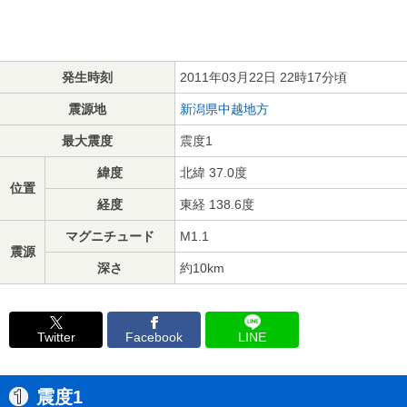
発生時刻
2011年03月22日 22時17分頃
震源地
新潟県中越地方
最大震度
震度1
緯度
北緯 37.0度
位置
経度
東経 138.6度
マグニチュード
M1.1
震源
深さ
約10km
Twitter
Facebook
LINE
震度1