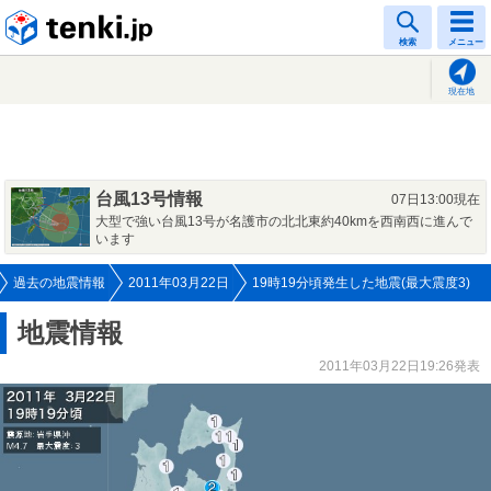
tenki.jp
検索
メニュー
現在地
台風13号情報
07日13:00現在
大型で強い台風13号が名護市の北北東約40kmを西南西に進んで
います
過去の地震情報
2011年03月22日
19時19分頃発生した地震(最大震度3)
地震情報
2011年03月22日19:26発表