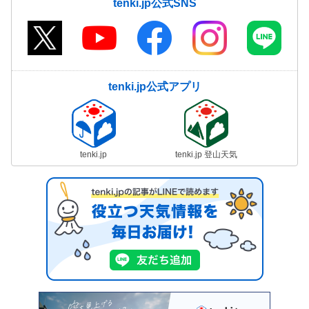
tenki.jp公式SNS
tenki.jp公式アプリ
tenki.jp
tenki.jp 登山天気