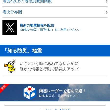
震度3以上の地域別観測回数
震央分布図
最新の地震情報を配信
tenki.jp公式X（旧Twitter）をご利用ください。
「知る防災」地震
いざという時にあわてないために
確かな情報と行動で防災力アップ
雨雲レーダーで雨を回避！
tenki.jp公式 天気予報アプリ