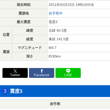
発生時刻
2011年03月22日 19時19分頃
震源地
岩手県沖
最大震度
震度3
緯度
北緯 40.3度
位置
経度
東経 142.5度
マグニチュード
M4.7
震源
深さ
約30km
Twitter
Facebook
LINE
震度3
岩手県