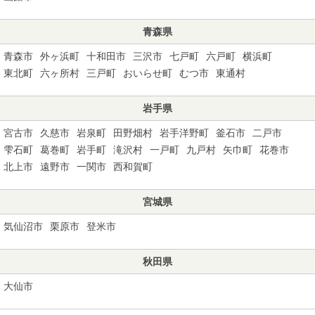
青森県
青森市
外ヶ浜町
十和田市
三沢市
七戸町
六戸町
横浜町
東北町
六ヶ所村
三戸町
おいらせ町
むつ市
東通村
岩手県
宮古市
久慈市
岩泉町
田野畑村
岩手洋野町
釜石市
二戸市
雫石町
葛巻町
岩手町
滝沢村
一戸町
九戸村
矢巾町
花巻市
北上市
遠野市
一関市
西和賀町
宮城県
気仙沼市
栗原市
登米市
秋田県
大仙市