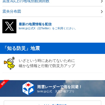
震度3以上の地域別観測回数
震央分布図
最新の地震情報を配信
tenki.jp公式X（旧Twitter）をご利用ください。
「知る防災」地震
いざという時にあわてないために
確かな情報と行動で防災力アップ
雨雲レーダーで雨を回避！
tenki.jp公式 天気予報アプリ