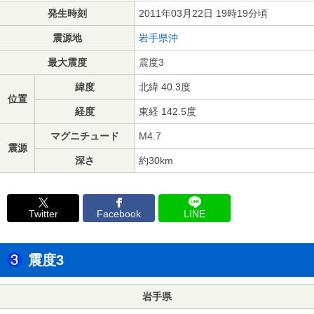
発生時刻
2011年03月22日 19時19分頃
震源地
岩手県沖
最大震度
震度3
緯度
北緯 40.3度
位置
経度
東経 142.5度
マグニチュード
M4.7
震源
深さ
約30km
Twitter
Facebook
LINE
震度3
岩手県