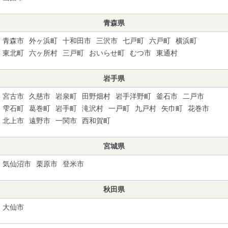
青森県
青森市
外ヶ浜町
十和田市
三沢市
七戸町
六戸町
横浜町
東北町
六ヶ所村
三戸町
おいらせ町
むつ市
東通村
岩手県
宮古市
久慈市
岩泉町
田野畑村
岩手洋野町
釜石市
二戸市
雫石町
葛巻町
岩手町
滝沢村
一戸町
九戸村
矢巾町
花巻市
北上市
遠野市
一関市
西和賀町
宮城県
気仙沼市
栗原市
登米市
秋田県
大仙市