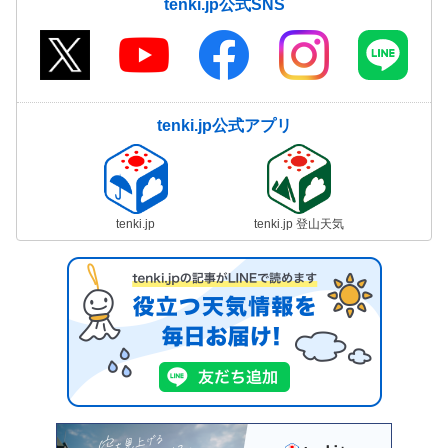
tenki.jp公式SNS
tenki.jp公式アプリ
tenki.jp
tenki.jp 登山天気