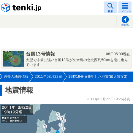
tenki.jp
検索
メニュー
現在地
台風13号情報
08日05:00現在
大型で非常に強い台風13号が久米島の北北西約50kmを南に進ん
でいます
過去の地震情報
2011年03月22日
19時19分頃発生した地震(最大震度3)
地震情報
2011年03月22日19:26発表