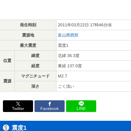
発生時刻
2011年03月22日 17時46分頃
震源地
富山県西部
最大震度
震度1
緯度
北緯 36.3度
位置
経度
東経 137.0度
マグニチュード
M2.7
震源
深さ
ごく浅い
Twitter
Facebook
LINE
震度1