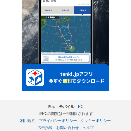
表示：
モバイル
｜
PC
※PCの閲覧は一部制限されます
利用規約
-
プライバシーポリシー
-
クッキーポリシー
広告掲載
-
お問い合わせ
-
ヘルプ