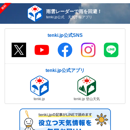
雨雲レーダーで雨を回避！
tenki.jp公式 天気予報アプリ
tenki.jp公式SNS
tenki.jp公式アプリ
tenki.jp
tenki.jp 登山天気