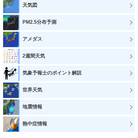
天気図
PM2.5分布予測
アメダス
2週間天気
気象予報士のポイント解説
世界天気
地震情報
熱中症情報