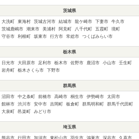
茨城県
大洗町
東海村
茨城古河市
結城市
龍ケ崎市
下妻市
牛久市
茨城鹿嶋市
潮来市
美浦村
阿見町
八千代町
五霞町
境町
守谷市
利根町
坂東市
行方市
常総市
つくばみらい市
栃木県
日光市
大田原市
足利市
栃木市
佐野市
鹿沼市
小山市
壬生町
岩舟町
栃木さくら市
下野市
群馬県
沼田市
中之条町
前橋市
高崎市
桐生市
伊勢崎市
太田市
館林市
渋川市
安中市
吉岡町
板倉町
群馬明和町
群馬千代田町
大泉町
邑楽町
みどり市
埼玉県
熊谷市
行田市
加須市
東松山市
羽生市
鴻巣市
深谷市
久喜市