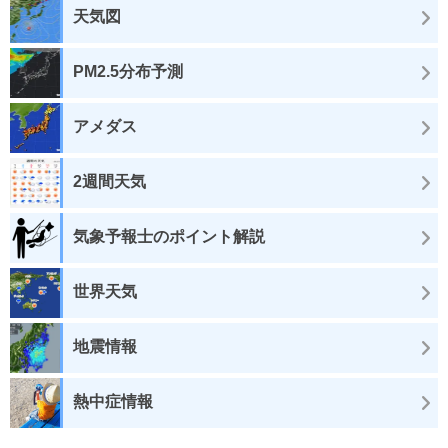
天気図
PM2.5分布予測
アメダス
2週間天気
気象予報士のポイント解説
世界天気
地震情報
熱中症情報