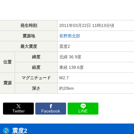
発生時刻
2011年03月22日 11時13分頃
震源地
長野県北部
最大震度
震度2
緯度
北緯 36.9度
位置
経度
東経 138.6度
マグニチュード
M2.7
震源
深さ
約20km
Twitter
Facebook
LINE
震度2