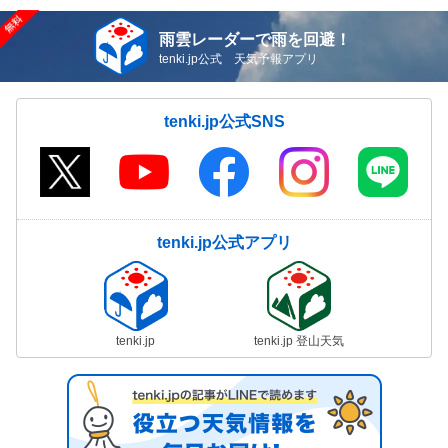
雨雲レーダーで雨を回避！
tenki.jp公式 天気予報アプリ
tenki.jp公式SNS
tenki.jp公式アプリ
tenki.jp
tenki.jp 登山天気