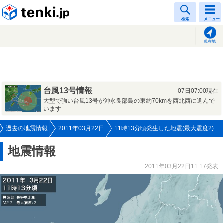
tenki.jp
検索
メニュー
現在地
台風13号情報
07日07:00現在
大型で強い台風13号が沖永良部島の東約70kmを西北西に進んで
います
過去の地震情報
2011年03月22日
11時13分頃発生した地震(最大震度2)
地震情報
2011年03月22日11:17発表