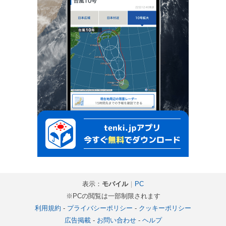
表示：
モバイル
｜
PC
※PCの閲覧は一部制限されます
利用規約
-
プライバシーポリシー
-
クッキーポリシー
広告掲載
-
お問い合わせ
-
ヘルプ