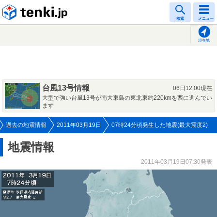
tenki.jp
検索
メニュー
現在地
台風13号情報
06日12:00現在
大型で強い台風13号が南大東島の東北東約220kmを西に進んでい
ます
過去の地震情報
2011年03月19日
07時24分頃発生した地震(最大震度2)
地震情報
2011年03月19日07:30発表