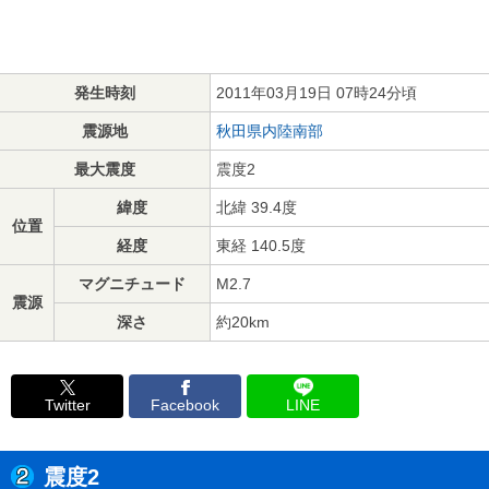
発生時刻
2011年03月19日 07時24分頃
震源地
秋田県内陸南部
最大震度
震度2
緯度
北緯 39.4度
位置
経度
東経 140.5度
マグニチュード
M2.7
震源
深さ
約20km
Twitter
Facebook
LINE
震度2