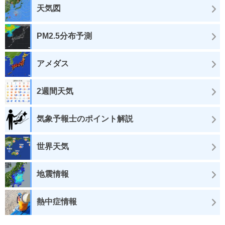
天気図
PM2.5分布予測
アメダス
2週間天気
気象予報士のポイント解説
世界天気
地震情報
熱中症情報