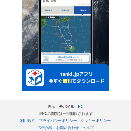
表示：
モバイル
｜
PC
※PCの閲覧は一部制限されます
利用規約
-
プライバシーポリシー
-
クッキーポリシー
広告掲載
-
お問い合わせ
-
ヘルプ