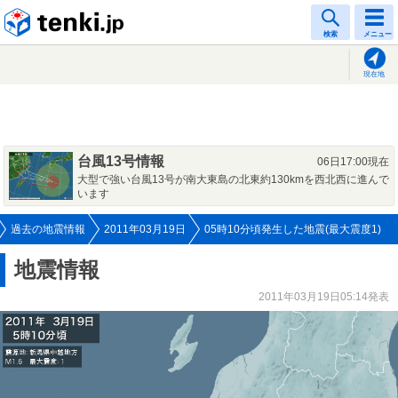
tenki.jp
検索
メニュー
現在地
台風13号情報
06日17:00現在
大型で強い台風13号が南大東島の北東約130kmを西北西に進んで
います
過去の地震情報
2011年03月19日
05時10分頃発生した地震(最大震度1)
地震情報
2011年03月19日05:14発表