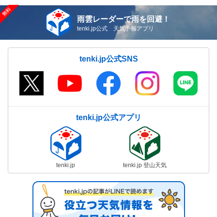
雨雲レーダーで雨を回避！
tenki.jp公式 天気予報アプリ
tenki.jp公式SNS
tenki.jp公式アプリ
tenki.jp
tenki.jp 登山天気