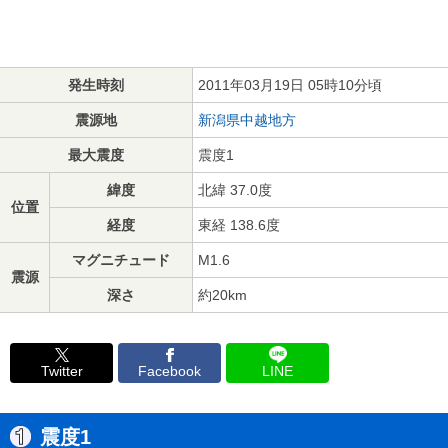
発生時刻
2011年03月19日 05時10分頃
震源地
新潟県中越地方
最大震度
震度1
緯度
北緯 37.0度
位置
経度
東経 138.6度
マグニチュード
M1.6
震源
深さ
約20km
Twitter
Facebook
LINE
震度1