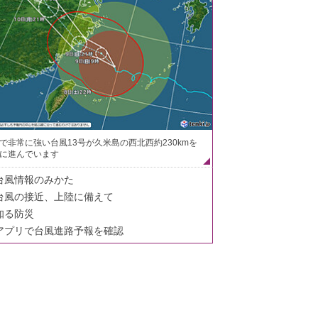
で非常に強い台風13号が久米島の西北西約230kmを
に進んでいます
台風情報のみかた
台風の接近、上陸に備えて
知る防災
アプリで台風進路予報を確認