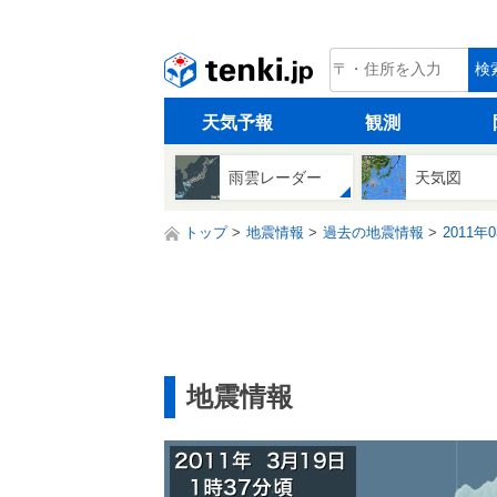
tenki.jp
検
天気予報
観測
雨雲レーダー
天気図
トップ
地震情報
過去の地震情報
2011年
地震情報