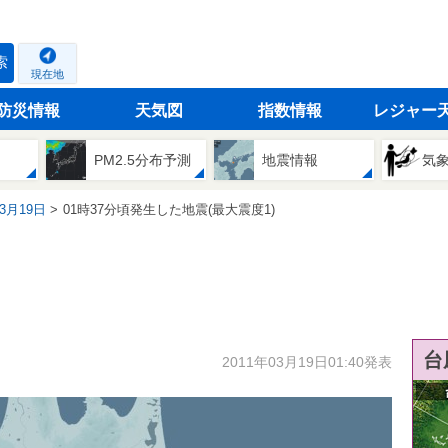
索
現在地
防災情報
天気図
指数情報
レジャー
PM2.5分布予測
地震情報
気
03月19日
01時37分頃発生した地震(最大震度1)
台
2011年03月19日01:40発表