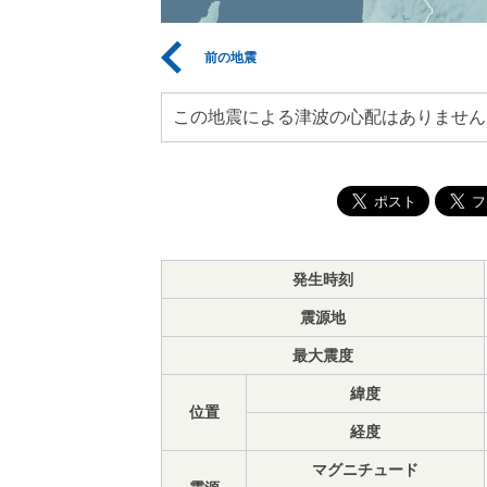
前の地震
この地震による津波の心配はありません
発生時刻
震源地
最大震度
緯度
位置
経度
マグニチュード