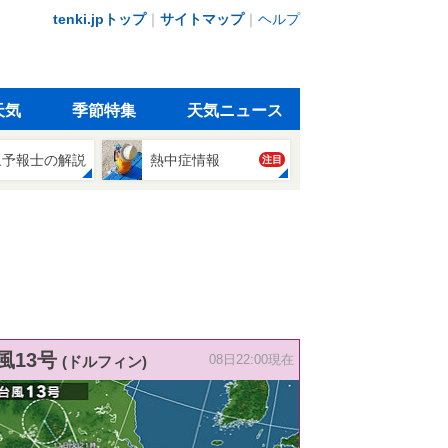
tenki.jpトップ
｜
サイトマップ
｜
ヘルプ
天気
季節特集
天気ニュース
象予報士の解説
熱中症情報
注目
風13号
(ドルフィン)
08日22:00現在