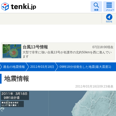
tenki.jp
検索
メニュー
現在地
台風13号情報
07日18:00現在
大型で非常に強い台風13号が名護市の北約50kmを西に進んでい
ます
過去の地震情報
2011年03月18日
09時18分頃発生した地震(最大震度1)
地震情報
2011年03月18日09:23発表