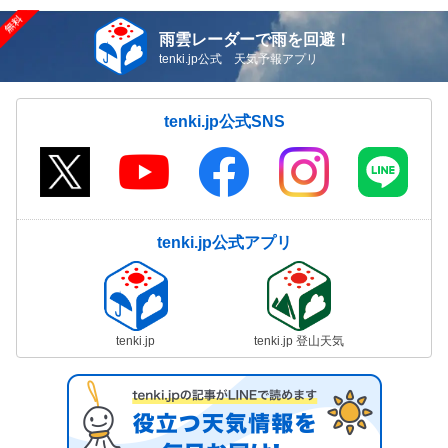
雨雲レーダーで雨を回避！
tenki.jp公式 天気予報アプリ
tenki.jp公式SNS
tenki.jp公式アプリ
tenki.jp
tenki.jp 登山天気