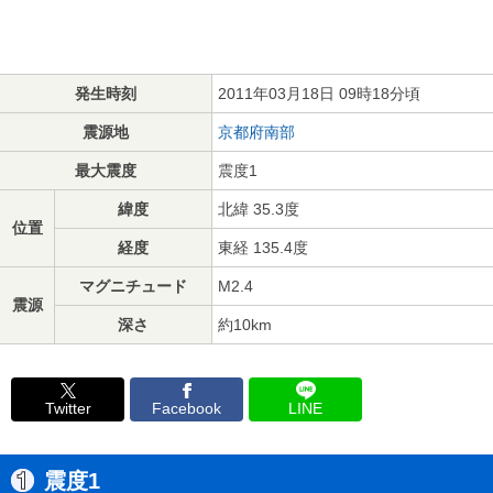
発生時刻
2011年03月18日 09時18分頃
震源地
京都府南部
最大震度
震度1
緯度
北緯 35.3度
位置
経度
東経 135.4度
マグニチュード
M2.4
震源
深さ
約10km
Twitter
Facebook
LINE
震度1