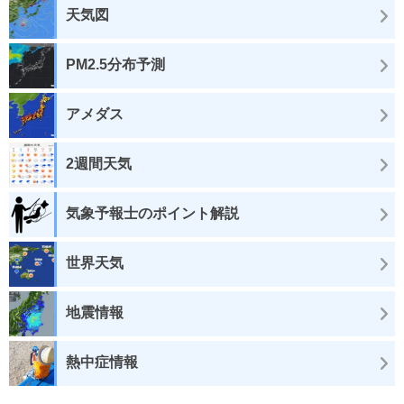
天気図
PM2.5分布予測
アメダス
2週間天気
気象予報士のポイント解説
世界天気
地震情報
熱中症情報