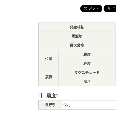
発生時刻
震源地
最大震度
緯度
位置
経度
マグニチュード
震源
深さ
震度1
長野県
栄村