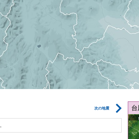
台
次の地震
。