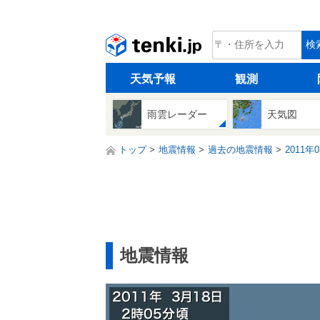
tenki.jp
検
天気予報
観測
雨雲レーダー
天気図
トップ
地震情報
過去の地震情報
2011年
地震情報