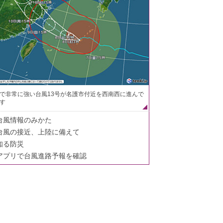
で非常に強い台風13号が名護市付近を西南西に進んで
す
台風情報のみかた
台風の接近、上陸に備えて
知る防災
アプリで台風進路予報を確認