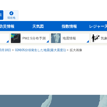
索
現在地
防災情報
天気図
指数情報
レジャー
PM2.5分布予測
地震情報
気
03月18日
02時05分頃発生した地震(最大震度1)
拡大画像