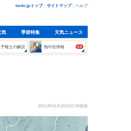
tenki.jpトップ
｜
サイトマップ
｜
ヘルプ
天気
季節特集
天気ニュース
象予報士の解説
熱中症情報
注目
2011年03月18日02:09発表