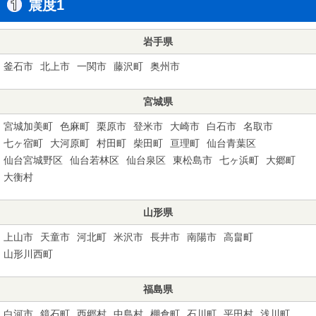
震度1
岩手県
釜石市
北上市
一関市
藤沢町
奥州市
宮城県
宮城加美町
色麻町
栗原市
登米市
大崎市
白石市
名取市
七ヶ宿町
大河原町
村田町
柴田町
亘理町
仙台青葉区
仙台宮城野区
仙台若林区
仙台泉区
東松島市
七ヶ浜町
大郷町
大衡村
山形県
上山市
天童市
河北町
米沢市
長井市
南陽市
高畠町
山形川西町
福島県
白河市
鏡石町
西郷村
中島村
棚倉町
石川町
平田村
浅川町