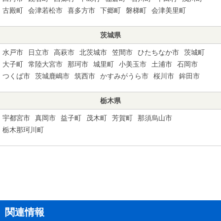
古殿町
会津若松市
喜多方市
下郷町
磐梯町
会津美里町
茨城県
水戸市
日立市
高萩市
北茨城市
笠間市
ひたちなか市
茨城町
大子町
常陸大宮市
那珂市
城里町
小美玉市
土浦市
石岡市
つくば市
茨城鹿嶋市
筑西市
かすみがうら市
桜川市
鉾田市
栃木県
宇都宮市
真岡市
益子町
茂木町
芳賀町
那須烏山市
栃木那珂川町
関連情報