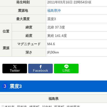
発生時刻
2011年03月16日 22時54分頃
震源地
福島県沖
最大震度
震度3
緯度
北緯 37.3度
位置
経度
東経 141.4度
マグニチュード
M4.6
震源
深さ
約30km
Twitter
Facebook
LINE
震度3
福島県
二本松市
田村市
楢葉町
川内村
双葉町
南相馬市