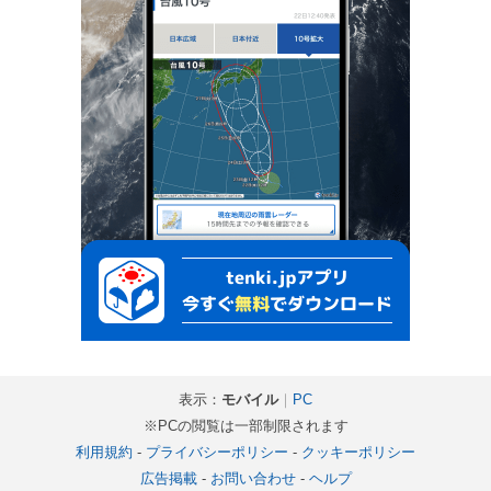
表示：
モバイル
｜
PC
※PCの閲覧は一部制限されます
利用規約
-
プライバシーポリシー
-
クッキーポリシー
広告掲載
-
お問い合わせ
-
ヘルプ