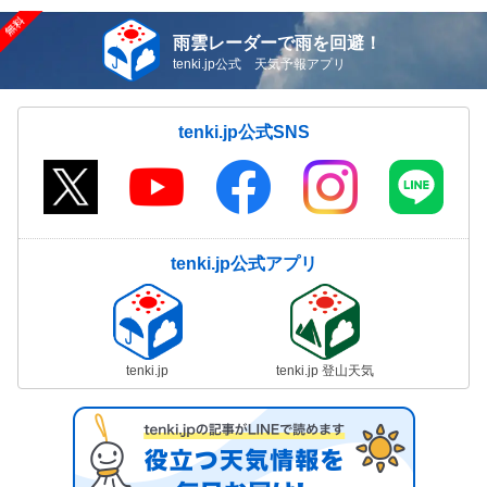
雨雲レーダーで雨を回避！
tenki.jp公式 天気予報アプリ
tenki.jp公式SNS
tenki.jp公式アプリ
tenki.jp
tenki.jp 登山天気