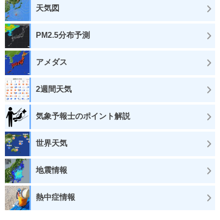
天気図
PM2.5分布予測
アメダス
2週間天気
気象予報士のポイント解説
世界天気
地震情報
熱中症情報