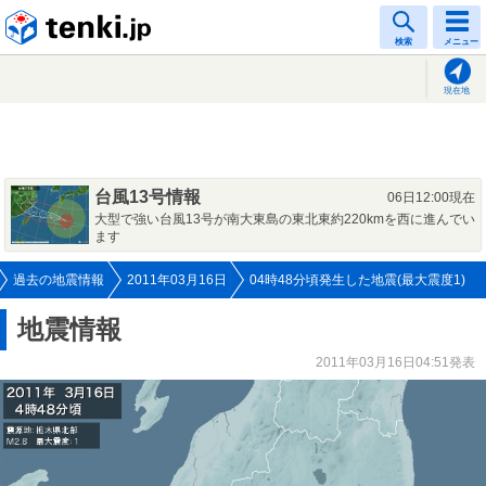
tenki.jp
検索
メニュー
現在地
台風13号情報
06日12:00現在
大型で強い台風13号が南大東島の東北東約220kmを西に進んでい
ます
過去の地震情報
2011年03月16日
04時48分頃発生した地震(最大震度1)
地震情報
2011年03月16日04:51発表