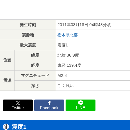
発生時刻
2011年03月16日 04時48分頃
震源地
栃木県北部
最大震度
震度1
緯度
北緯 36.9度
位置
経度
東経 139.4度
マグニチュード
M2.8
震源
深さ
ごく浅い
Twitter
Facebook
LINE
震度1