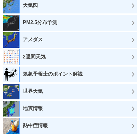
天気図
PM2.5分布予測
アメダス
2週間天気
気象予報士のポイント解説
世界天気
地震情報
熱中症情報