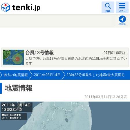
tenki.jp
検索
メニュー
現在地
台風13号情報
07日01:00現在
大型で強い台風13号が南大東島の北北西約110kmを西に進んでい
ます
過去の地震情報
2011年03月14日
13時22分頃発生した地震(最大震度1)
地震情報
2011年03月14日13:26発表