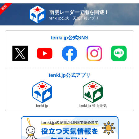
雨雲レーダーで雨を回避！
tenki.jp公式 天気予報アプリ
tenki.jp公式SNS
tenki.jp公式アプリ
tenki.jp
tenki.jp 登山天気