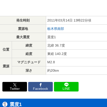
発生時刻
2011年03月14日 13時22分頃
震源地
栃木県南部
最大震度
震度1
緯度
北緯 36.7度
位置
経度
東経 140.2度
マグニチュード
M2.8
震源
深さ
約20km
Twitter
Facebook
LINE
震度1