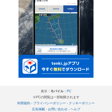
表示：
モバイル
｜
PC
※PCの閲覧は一部制限されます
利用規約
-
プライバシーポリシー
-
クッキーポリシー
広告掲載
-
お問い合わせ
-
ヘルプ