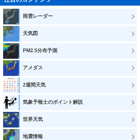
雨雲レーダー
天気図
PM2.5分布予測
アメダス
2週間天気
気象予報士のポイント解説
世界天気
地震情報