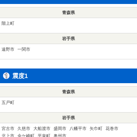
青森県
階上町
岩手県
遠野市
一関市
震度1
青森県
五戸町
岩手県
宮古市
久慈市
大船渡市
盛岡市
八幡平市
矢巾町
花巻市
北上市
金ケ崎町
平泉町
奥州市