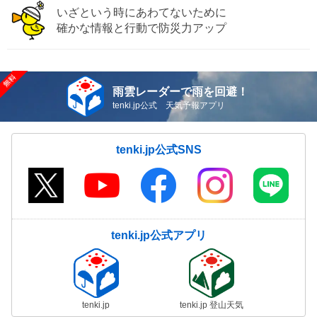
いざという時にあわてないために
確かな情報と行動で防災力アップ
雨雲レーダーで雨を回避！
tenki.jp公式 天気予報アプリ
tenki.jp公式SNS
tenki.jp公式アプリ
tenki.jp
tenki.jp 登山天気