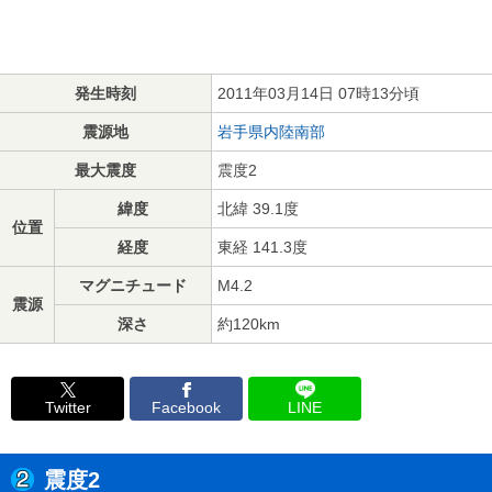
発生時刻
2011年03月14日 07時13分頃
震源地
岩手県内陸南部
最大震度
震度2
緯度
北緯 39.1度
位置
経度
東経 141.3度
マグニチュード
M4.2
震源
深さ
約120km
Twitter
Facebook
LINE
震度2