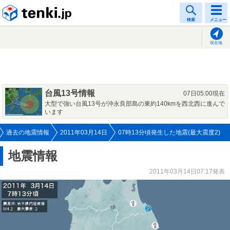
tenki.jp
検索
メニュー
現在地
台風13号情報
07日05:00現在
大型で強い台風13号が沖永良部島の東約140kmを西北西に進んで
います
過去の地震情報
2011年03月14日
07時13分頃発生した地震(最大震度2)
地震情報
2011年03月14日07:17発表