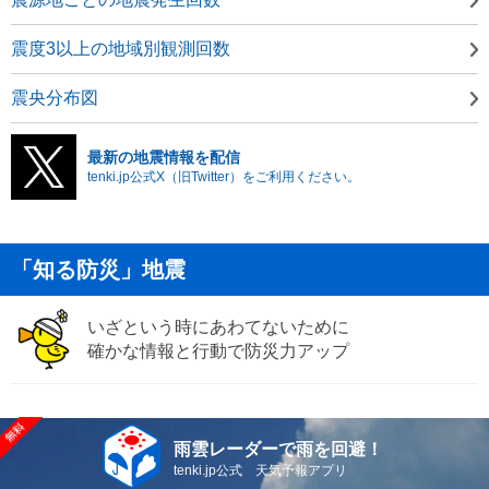
震度3以上の地域別観測回数
震央分布図
最新の地震情報を配信
tenki.jp公式X（旧Twitter）をご利用ください。
「知る防災」地震
いざという時にあわてないために
確かな情報と行動で防災力アップ
雨雲レーダーで雨を回避！
tenki.jp公式 天気予報アプリ