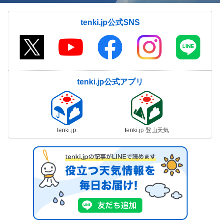
tenki.jp公式SNS
tenki.jp公式アプリ
tenki.jp
tenki.jp 登山天気