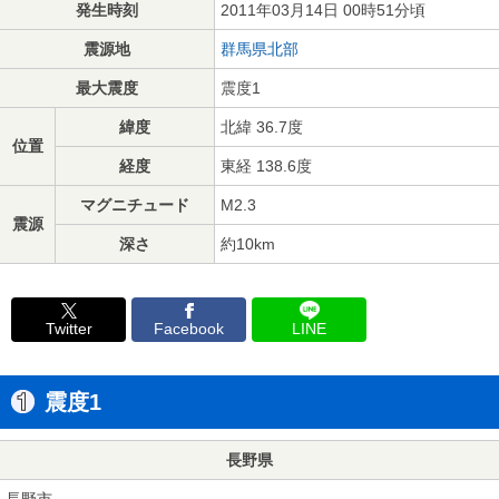
発生時刻
2011年03月14日 00時51分頃
震源地
群馬県北部
最大震度
震度1
緯度
北緯 36.7度
位置
経度
東経 138.6度
マグニチュード
M2.3
震源
深さ
約10km
Twitter
Facebook
LINE
震度1
長野県
長野市