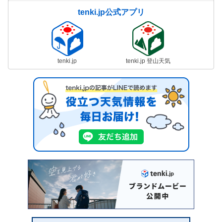
tenki.jp公式アプリ
tenki.jp
tenki.jp 登山天気