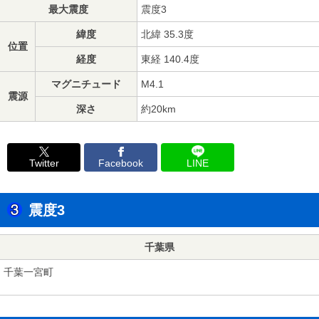
最大震度
震度3
緯度
北緯 35.3度
位置
経度
東経 140.4度
マグニチュード
M4.1
震源
深さ
約20km
Twitter
Facebook
LINE
震度3
千葉県
千葉一宮町