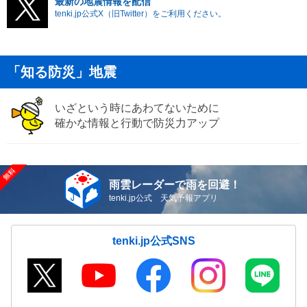
最新の地震情報を配信
tenki.jp公式X（旧Twitter）をご利用ください。
「知る防災」地震
いざという時にあわてないために
確かな情報と行動で防災力アップ
雨雲レーダーで雨を回避！
tenki.jp公式 天気予報アプリ
tenki.jp公式SNS