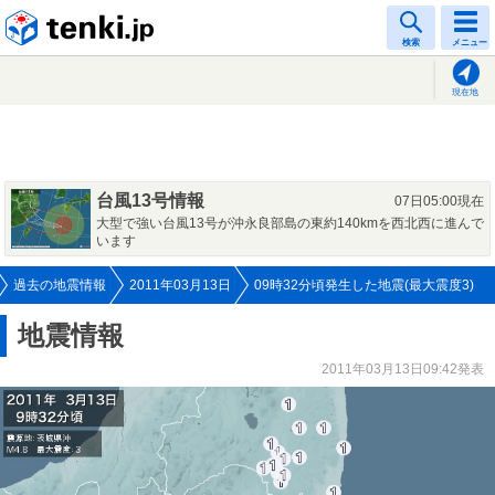
tenki.jp
検索
メニュー
現在地
台風13号情報
07日05:00現在
大型で強い台風13号が沖永良部島の東約140kmを西北西に進んで
います
過去の地震情報
2011年03月13日
09時32分頃発生した地震(最大震度3)
地震情報
2011年03月13日09:42発表