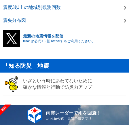
震度3以上の地域別観測回数
震央分布図
最新の地震情報を配信
tenki.jp公式X（旧Twitter）をご利用ください。
「知る防災」地震
いざという時にあわてないために
確かな情報と行動で防災力アップ
雨雲レーダーで雨を回避！
tenki.jp公式 天気予報アプリ