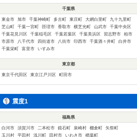
千葉県
東金市
旭市
千葉神崎町
多古町
東庄町
大網白里町
九十九里町
芝山町
千葉一宮町
匝瑳市
香取市
横芝光町
山武市
千葉中央区
千葉花見川区
千葉稲毛区
千葉若葉区
千葉美浜区
習志野市
柏市
市原市
八千代市
四街道市
八街市
印西市
千葉酒々井町
白井市
千葉栄町
富里市
いすみ市
東京都
東京千代田区
東京江戸川区
町田市
震度1
福島県
白河市
須賀川市
二本松市
鏡石町
泉崎村
棚倉町
矢祭町
玉川村
平田村
浅川町
田村市
いわき市
楢葉町