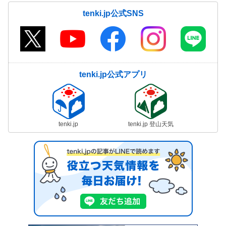
tenki.jp公式SNS
tenki.jp公式アプリ
tenki.jp
tenki.jp 登山天気