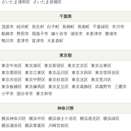
さいたま浦和区
さいたま岩槻区
千葉県
茂原市
睦沢町
長生村
白子町
長柄町
長南町
千葉緑区
市川市
船橋市
野田市
我孫子市
鎌ケ谷市
浦安市
木更津市
勝浦市
鴨川市
君津市
富津市
大多喜町
東京都
東京中央区
東京港区
東京新宿区
東京文京区
東京台東区
東京墨田区
東京江東区
東京品川区
東京大田区
東京世田谷区
東京渋谷区
東京中野区
東京杉並区
東京北区
東京荒川区
東京板橋区
東京練馬区
東京足立区
東京葛飾区
武蔵野市
三鷹市
小平市
国分寺市
東大和市
神奈川県
横浜神奈川区
横浜中区
横浜保土ケ谷区
横浜港北区
横浜緑区
横浜瀬谷区
横浜青葉区
川崎宮前区