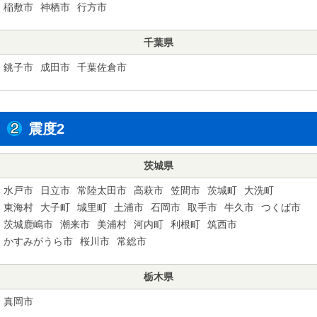
稲敷市
神栖市
行方市
千葉県
銚子市
成田市
千葉佐倉市
震度2
茨城県
水戸市
日立市
常陸太田市
高萩市
笠間市
茨城町
大洗町
東海村
大子町
城里町
土浦市
石岡市
取手市
牛久市
つくば市
茨城鹿嶋市
潮来市
美浦村
河内町
利根町
筑西市
かすみがうら市
桜川市
常総市
栃木県
真岡市