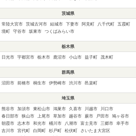
茨城県
常陸大宮市
茨城古河市
結城市
下妻市
阿見町
八千代町
五霞町
境町
守谷市
坂東市
つくばみらい市
栃木県
日光市
宇都宮市
栃木市
鹿沼市
小山市
益子町
茂木町
群馬県
沼田市
前橋市
桐生市
伊勢崎市
渋川市
邑楽町
埼玉県
熊谷市
加須市
東松山市
鴻巣市
久喜市
川越市
川口市
春日部市
狭山市
上尾市
草加市
越谷市
蕨市
戸田市
鳩ヶ谷市
朝霞市
志木市
和光市
桶川市
八潮市
富士見市
三郷市
幸手市
吉川市
宮代町
白岡町
杉戸町
松伏町
さいたま大宮区