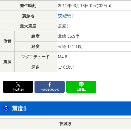
発生時刻
2011年03月13日 09時32分頃
震源地
茨城県沖
最大震度
震度3
緯度
北緯 35.9度
位置
経度
東経 141.1度
マグニチュード
M4.8
震源
深さ
ごく浅い
Twitter
Facebook
LINE
震度3
茨城県