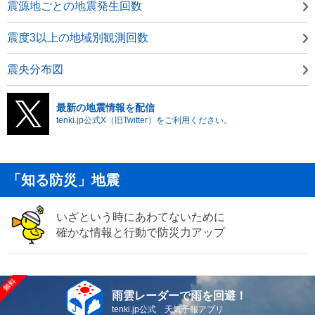
震源地ごとの地震発生回数
震度3以上の地域別観測回数
震央分布図
最新の地震情報を配信
tenki.jp公式X（旧Twitter）をご利用ください。
「知る防災」地震
いざという時にあわてないために
確かな情報と行動で防災力アップ
雨雲レーダーで雨を回避！
tenki.jp公式 天気予報アプリ