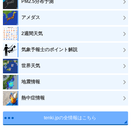
PM2.5分布予測
アメダス
2週間天気
気象予報士のポイント解説
世界天気
地震情報
熱中症情報
tenki.jpの全情報はこちら