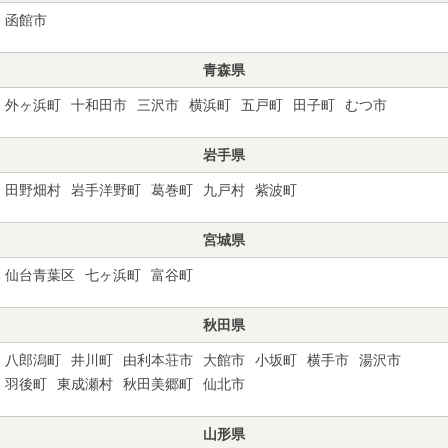
函館市
青森県
外ヶ浜町
十和田市
三沢市
横浜町
五戸町
田子町
むつ市
岩手県
田野畑村
岩手洋野町
葛巻町
九戸村
紫波町
宮城県
仙台青葉区
七ヶ浜町
富谷町
秋田県
八郎潟町
井川町
由利本荘市
大館市
小坂町
横手市
湯沢市
羽後町
東成瀬村
秋田美郷町
仙北市
山形県