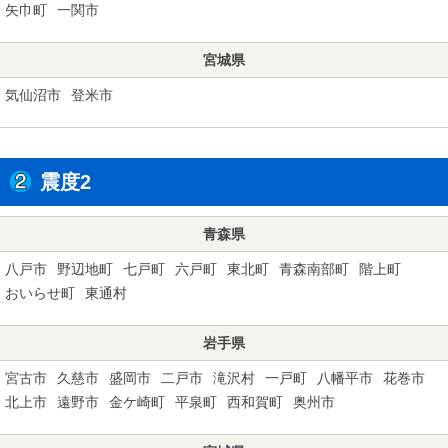
矢巾町
一関市
宮城県
気仙沼市
登米市
震度2
青森県
八戸市
野辺地町
七戸町
六戸町
東北町
青森南部町
階上町
おいらせ町
東通村
岩手県
宮古市
久慈市
盛岡市
二戸市
滝沢村
一戸町
八幡平市
花巻市
北上市
遠野市
金ケ崎町
平泉町
西和賀町
奥州市