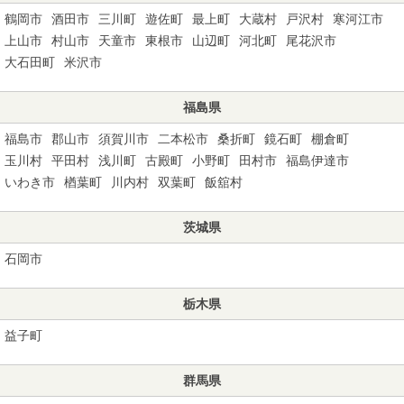
鶴岡市
酒田市
三川町
遊佐町
最上町
大蔵村
戸沢村
寒河江市
上山市
村山市
天童市
東根市
山辺町
河北町
尾花沢市
大石田町
米沢市
福島県
福島市
郡山市
須賀川市
二本松市
桑折町
鏡石町
棚倉町
玉川村
平田村
浅川町
古殿町
小野町
田村市
福島伊達市
いわき市
楢葉町
川内村
双葉町
飯舘村
茨城県
石岡市
栃木県
益子町
群馬県