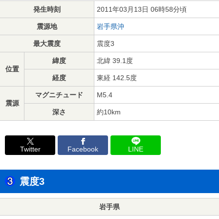
発生時刻
2011年03月13日 06時58分頃
震源地
岩手県沖
最大震度
震度3
緯度
北緯 39.1度
位置
経度
東経 142.5度
マグニチュード
M5.4
震源
深さ
約10km
Twitter
Facebook
LINE
震度3
岩手県