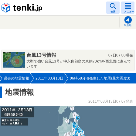
tenki.jp
検索
メニュー
現在地
台風13号情報
07日07:00現在
大型で強い台風13号が沖永良部島の東約70kmを西北西に進んで
います
過去の地震情報
2011年03月13日
06時58分頃発生した地震(最大震度3)
地震情報
2011年03月13日07:07発表