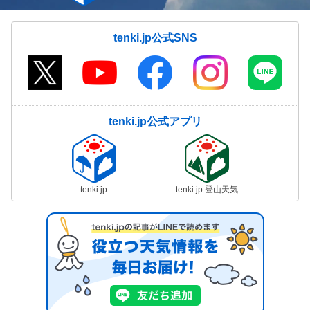
tenki.jp公式SNS
tenki.jp公式アプリ
tenki.jp
tenki.jp 登山天気