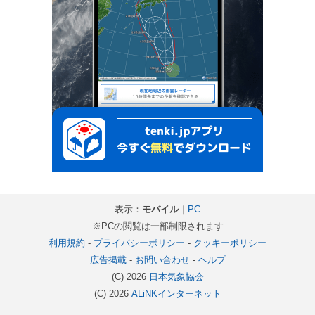
表示：
モバイル
｜
PC
※PCの閲覧は一部制限されます
利用規約
-
プライバシーポリシー
-
クッキーポリシー
広告掲載
-
お問い合わせ
-
ヘルプ
(C) 2026
日本気象協会
(C) 2026
ALiNKインターネット