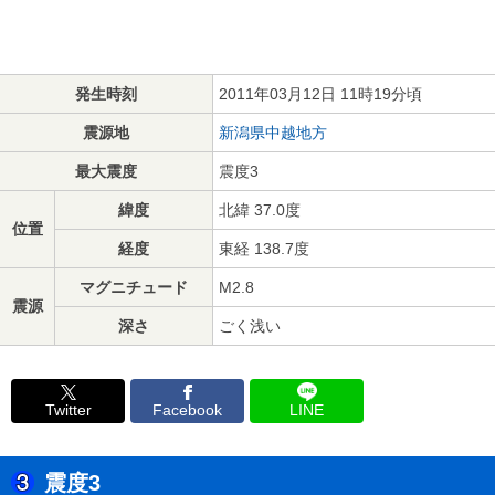
発生時刻
2011年03月12日 11時19分頃
震源地
新潟県中越地方
最大震度
震度3
緯度
北緯 37.0度
位置
経度
東経 138.7度
マグニチュード
M2.8
震源
深さ
ごく浅い
Twitter
Facebook
LINE
震度3