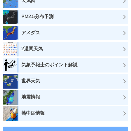
天気図
PM2.5分布予測
アメダス
2週間天気
気象予報士のポイント解説
世界天気
地震情報
熱中症情報