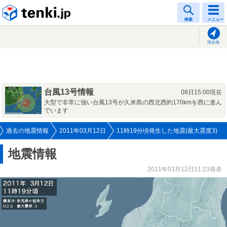
tenki.jp
検索
メニュー
現在地
台風13号情報
08日15:00現在
大型で非常に強い台風13号が久米島の西北西約170kmを西に進ん
でいます
過去の地震情報
2011年03月12日
11時19分頃発生した地震(最大震度3)
地震情報
2011年03月12日11:23発表