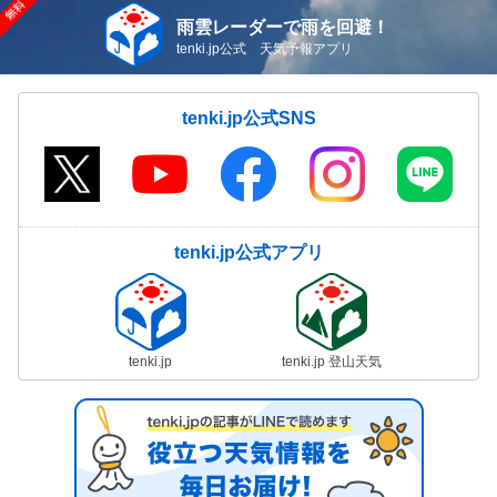
雨雲レーダーで雨を回避！
tenki.jp公式 天気予報アプリ
tenki.jp公式SNS
tenki.jp公式アプリ
tenki.jp
tenki.jp 登山天気