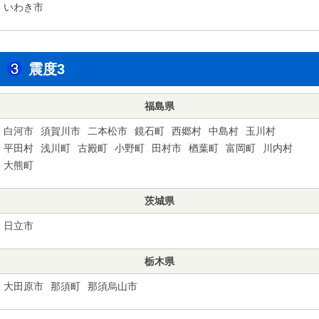
いわき市
震度3
福島県
白河市
須賀川市
二本松市
鏡石町
西郷村
中島村
玉川村
平田村
浅川町
古殿町
小野町
田村市
楢葉町
富岡町
川内村
大熊町
茨城県
日立市
栃木県
大田原市
那須町
那須烏山市