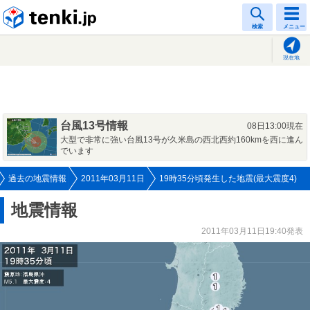
tenki.jp
検索
メニュー
現在地
台風13号情報
08日13:00現在
大型で非常に強い台風13号が久米島の西北西約160kmを西に進ん
でいます
過去の地震情報
2011年03月11日
19時35分頃発生した地震(最大震度4)
地震情報
2011年03月11日19:40発表