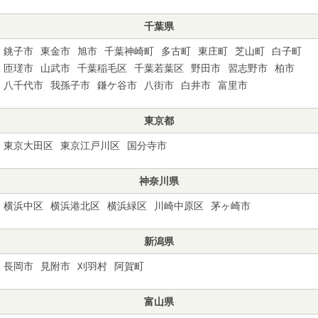
千葉県
銚子市
東金市
旭市
千葉神崎町
多古町
東庄町
芝山町
白子町
匝瑳市
山武市
千葉稲毛区
千葉若葉区
野田市
習志野市
柏市
八千代市
我孫子市
鎌ケ谷市
八街市
白井市
富里市
東京都
東京大田区
東京江戸川区
国分寺市
神奈川県
横浜中区
横浜港北区
横浜緑区
川崎中原区
茅ヶ崎市
新潟県
長岡市
見附市
刈羽村
阿賀町
富山県