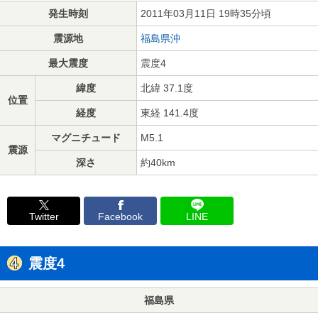
発生時刻
2011年03月11日 19時35分頃
震源地
福島県沖
最大震度
震度4
緯度
北緯 37.1度
位置
経度
東経 141.4度
マグニチュード
M5.1
震源
深さ
約40km
Twitter
Facebook
LINE
震度4
福島県