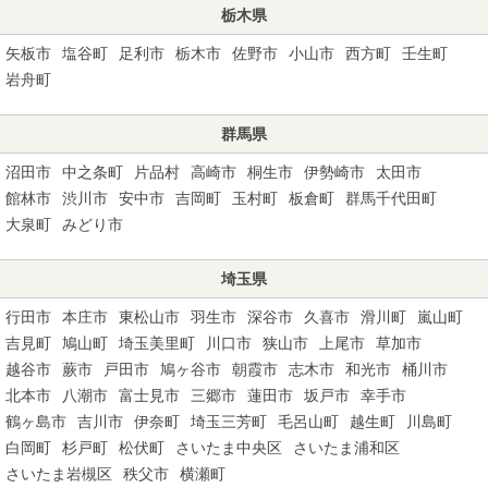
栃木県
矢板市
塩谷町
足利市
栃木市
佐野市
小山市
西方町
壬生町
岩舟町
群馬県
沼田市
中之条町
片品村
高崎市
桐生市
伊勢崎市
太田市
館林市
渋川市
安中市
吉岡町
玉村町
板倉町
群馬千代田町
大泉町
みどり市
埼玉県
行田市
本庄市
東松山市
羽生市
深谷市
久喜市
滑川町
嵐山町
吉見町
鳩山町
埼玉美里町
川口市
狭山市
上尾市
草加市
越谷市
蕨市
戸田市
鳩ヶ谷市
朝霞市
志木市
和光市
桶川市
北本市
八潮市
富士見市
三郷市
蓮田市
坂戸市
幸手市
鶴ヶ島市
吉川市
伊奈町
埼玉三芳町
毛呂山町
越生町
川島町
白岡町
杉戸町
松伏町
さいたま中央区
さいたま浦和区
さいたま岩槻区
秩父市
横瀬町