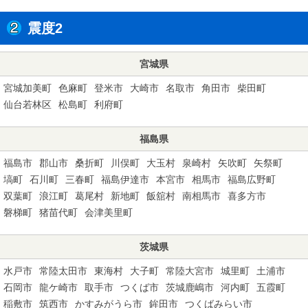
震度2
宮城県
宮城加美町
色麻町
登米市
大崎市
名取市
角田市
柴田町
仙台若林区
松島町
利府町
福島県
福島市
郡山市
桑折町
川俣町
大玉村
泉崎村
矢吹町
矢祭町
塙町
石川町
三春町
福島伊達市
本宮市
相馬市
福島広野町
双葉町
浪江町
葛尾村
新地町
飯舘村
南相馬市
喜多方市
磐梯町
猪苗代町
会津美里町
茨城県
水戸市
常陸太田市
東海村
大子町
常陸大宮市
城里町
土浦市
石岡市
龍ケ崎市
取手市
つくば市
茨城鹿嶋市
河内町
五霞町
稲敷市
筑西市
かすみがうら市
鉾田市
つくばみらい市