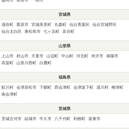
宮城県
涌谷町
栗原市
宮城美里町
丸森町
仙台青葉区
仙台宮城野区
仙台太白区
東松島市
七ヶ浜町
富谷町
山形県
上山市
村山市
天童市
山辺町
中山町
河北町
米沢市
南陽市
高畠町
山形川西町
白鷹町
福島県
鮫川村
会津若松市
下郷町
西会津町
会津坂下町
湯川村
柳津町
南会津町
茨城県
茨城古河市
結城市
牛久市
八千代町
利根町
坂東市