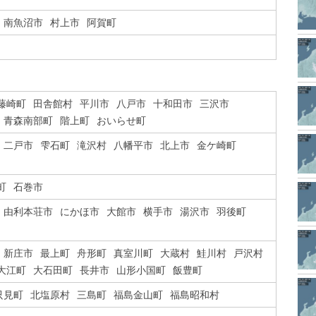
南魚沼市
村上市
阿賀町
藤崎町
田舎館村
平川市
八戸市
十和田市
三沢市
青森南部町
階上町
おいらせ町
二戸市
雫石町
滝沢村
八幡平市
北上市
金ケ崎町
町
石巻市
由利本荘市
にかほ市
大館市
横手市
湯沢市
羽後町
新庄市
最上町
舟形町
真室川町
大蔵村
鮭川村
戸沢村
大江町
大石田町
長井市
山形小国町
飯豊町
只見町
北塩原村
三島町
福島金山町
福島昭和村