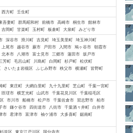
西方町
壬生町
東吾妻町
群馬昭和村
前橋市
高崎市
桐生市
館林市
吉岡町
甘楽町
玉村町
板倉町
大泉町
みどり市
市
深谷市
滑川町
吉見町
埼玉美里町
埼玉神川町
上尾市
越谷市
蕨市
戸田市
入間市
鳩ヶ谷市
朝霞市
北本市
八潮市
富士見市
三郷市
蓮田市
坂戸市
三芳町
毛呂山町
川島町
白岡町
杉戸町
松伏町
区
さいたま岩槻区
ふじみ野市
秩父市
横瀬町
皆野町
崎町
東庄町
大網白里町
九十九里町
芝山町
千葉一宮町
匝瑳市
横芝光町
山武市
千葉花見川区
千葉稲毛区
区
市川市
船橋市
松戸市
千葉佐倉市
習志野市
柏市
子市
鎌ケ谷市
四街道市
八街市
千葉酒々井町
白井市
津市
君津市
富津市
袖ケ浦市
大多喜町
鋸南町
杉並区
東京江戸川区
国分寺市