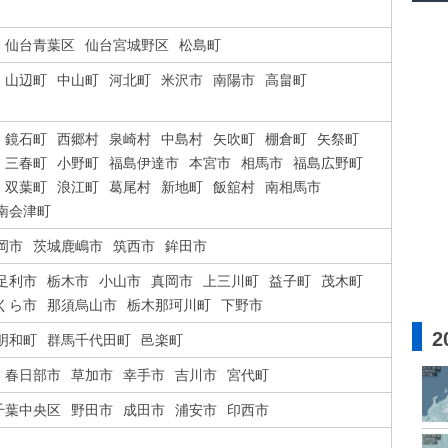
仙台青葉区
仙台宮城野区
松島町
山辺町
中山町
河北町
米沢市
南陽市
高畠町
鏡石町
西郷村
泉崎村
中島村
矢吹町
棚倉町
矢祭町
三春町
小野町
福島伊達市
本宮市
相馬市
福島広野町
双葉町
浪江町
葛尾村
新地町
飯舘村
南相馬市
南会津町
岡市
茨城鹿嶋市
筑西市
鉾田市
足利市
栃木市
小山市
真岡市
上三川町
益子町
茂木町
くら市
那須烏山市
栃木那珂川町
下野市
2
明和町
群馬千代田町
邑楽町
春日部市
草加市
幸手市
吉川市
宮代町
千葉中央区
野田市
成田市
浦安市
印西市