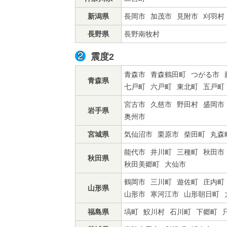
新潟県
長岡市
加茂市
見附市
刈羽村
長野県
長野南牧村
震度2
青森市
青森鶴田町
つがる市
青森県
七戸町
六戸町
東北町
五戸町
宮古市
久慈市
野田村
盛岡市
岩手県
奥州市
宮城県
気仙沼市
栗原市
柴田町
丸森
能代市
井川町
三種町
秋田市
秋田県
秋田美郷町
大仙市
鶴岡市
三川町
遊佐町
庄内町
山形県
山形市
寒河江市
山形朝日町
福島県
塙町
鮫川村
石川町
下郷町