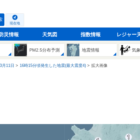
索
現在地
防災情報
天気図
指数情報
レジャー
PM2.5分布予測
地震情報
気
03月11日
16時15分頃発生した地震(最大震度4)
拡大画像