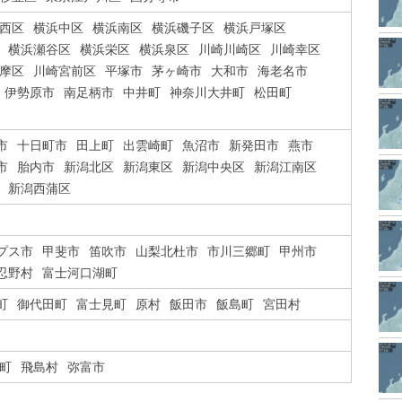
西区
横浜中区
横浜南区
横浜磯子区
横浜戸塚区
横浜瀬谷区
横浜栄区
横浜泉区
川崎川崎区
川崎幸区
摩区
川崎宮前区
平塚市
茅ヶ崎市
大和市
海老名市
伊勢原市
南足柄市
中井町
神奈川大井町
松田町
市
十日町市
田上町
出雲崎町
魚沼市
新発田市
燕市
市
胎内市
新潟北区
新潟東区
新潟中央区
新潟江南区
新潟西蒲区
プス市
甲斐市
笛吹市
山梨北杜市
市川三郷町
甲州市
忍野村
富士河口湖町
町
御代田町
富士見町
原村
飯田市
飯島町
宮田村
町
飛島村
弥富市