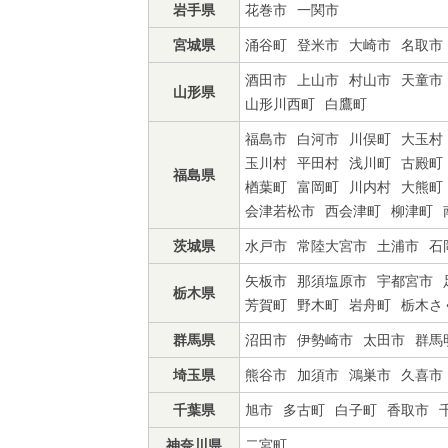
岩手県
花巻市
一関市
宮城県
涌谷町
登米市
大崎市
名取市
酒田市
上山市
村山市
天童市
山形県
山形川西町
白鷹町
福島市
白河市
川俣町
大玉村
玉川村
平田村
浅川町
古殿町
福島県
楢葉町
富岡町
川内村
大熊町
会津若松市
西会津町
柳津町
茨城県
水戸市
常陸大宮市
土浦市
石
矢板市
那須塩原市
宇都宮市
栃木県
芳賀町
野木町
岩舟町
栃木さ
群馬県
沼田市
伊勢崎市
太田市
群馬
埼玉県
熊谷市
加須市
鴻巣市
久喜市
千葉県
旭市
多古町
白子町
香取市
神奈川県
二宮町