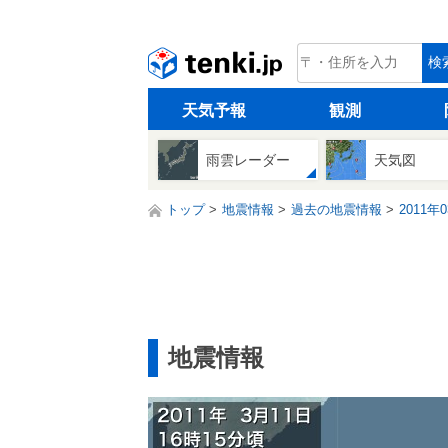
tenki.jp
検
天気予報
観測
雨雲レーダー
天気図
トップ
地震情報
過去の地震情報
2011年
地震情報