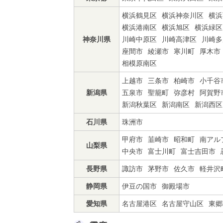
横浜鶴見区
横浜神奈川区
横浜
横浜港南区
横浜旭区
横浜緑区
神奈川県
川崎中原区
川崎高津区
川崎多
座間市
綾瀬市
寒川町
厚木市
相模原南区
上越市
三条市
柏崎市
小千谷
新潟県
五泉市
聖籠町
弥彦村
阿賀野
新潟秋葉区
新潟南区
新潟西区
石川県
珠洲市
甲府市
韮崎市
昭和町
南アル
山梨県
中央市
富士川町
富士吉田市
長野県
諏訪市
茅野市
佐久市
軽井沢
静岡県
伊豆の国市
御殿場市
愛知県
名古屋港区
名古屋守山区
東郷