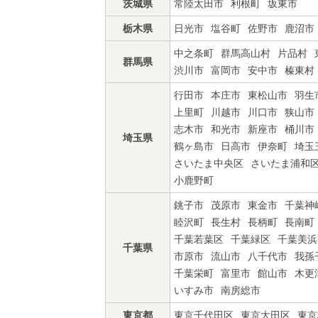
茨城県
常陸太田市
利根町
坂東市
栃木県
日光市
塩谷町
佐野市
鹿沼市
中之条町
群馬高山村
片品村
群馬県
渋川市
富岡市
安中市
榛東村
行田市
本庄市
東松山市
羽生
上里町
川越市
川口市
狭山市
志木市
和光市
新座市
桶川市
埼玉県
鶴ヶ島市
日高市
伊奈町
埼玉
さいたま中央区
さいたま浦和
小鹿野町
銚子市
茂原市
東金市
千葉神
睦沢町
長生村
長柄町
長南町
千葉若葉区
千葉緑区
千葉美浜
千葉県
市原市
流山市
八千代市
我孫
千葉栄町
富里市
館山市
木更
いすみ市
南房総市
東京都
東京千代田区
東京大田区
東京