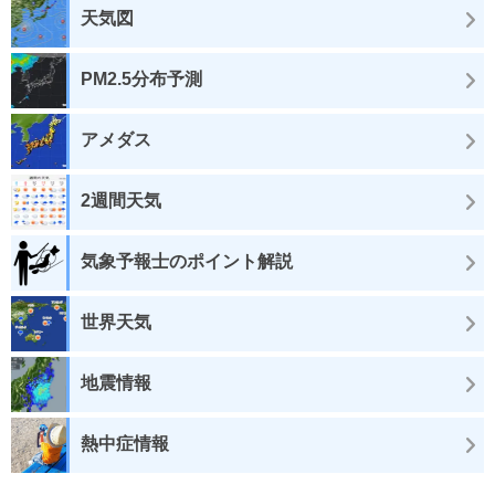
天気図
PM2.5分布予測
アメダス
2週間天気
気象予報士のポイント解説
世界天気
地震情報
熱中症情報