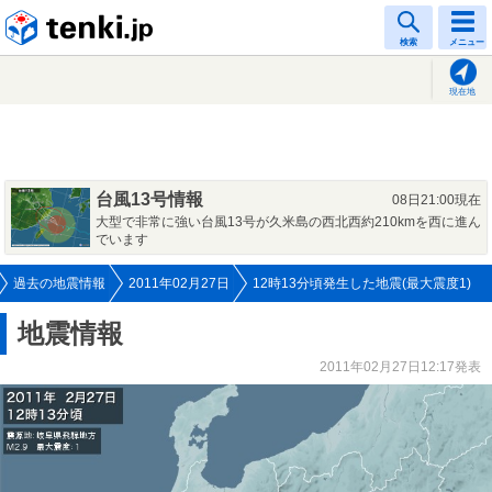
tenki.jp
検索
メニュー
現在地
台風13号情報
08日21:00現在
大型で非常に強い台風13号が久米島の西北西約210kmを西に進ん
でいます
過去の地震情報
2011年02月27日
12時13分頃発生した地震(最大震度1)
地震情報
2011年02月27日12:17発表