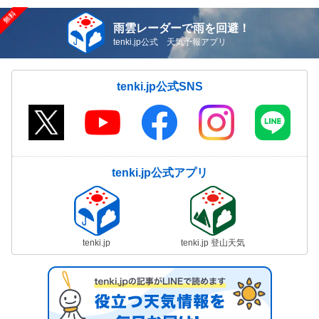
雨雲レーダーで雨を回避！
tenki.jp公式 天気予報アプリ
tenki.jp公式SNS
tenki.jp公式アプリ
tenki.jp
tenki.jp 登山天気