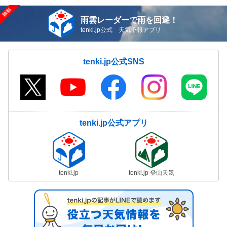
雨雲レーダーで雨を回避！
tenki.jp公式 天気予報アプリ
tenki.jp公式SNS
tenki.jp公式アプリ
tenki.jp
tenki.jp 登山天気