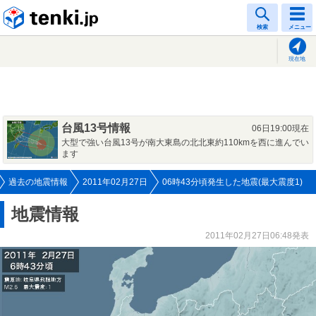
tenki.jp
検索
メニュー
現在地
台風13号情報
06日19:00現在
大型で強い台風13号が南大東島の北北東約110kmを西に進んでい
ます
過去の地震情報
2011年02月27日
06時43分頃発生した地震(最大震度1)
地震情報
2011年02月27日06:48発表