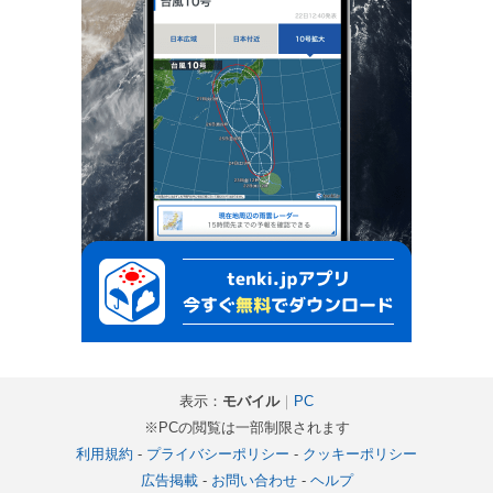
表示：
モバイル
｜
PC
※PCの閲覧は一部制限されます
利用規約
-
プライバシーポリシー
-
クッキーポリシー
広告掲載
-
お問い合わせ
-
ヘルプ