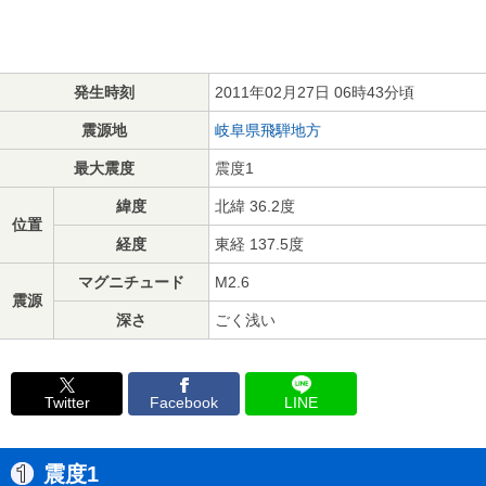
発生時刻
2011年02月27日 06時43分頃
震源地
岐阜県飛騨地方
最大震度
震度1
緯度
北緯 36.2度
位置
経度
東経 137.5度
マグニチュード
M2.6
震源
深さ
ごく浅い
Twitter
Facebook
LINE
震度1