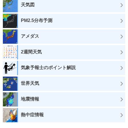
天気図
PM2.5分布予測
アメダス
2週間天気
気象予報士のポイント解説
世界天気
地震情報
熱中症情報