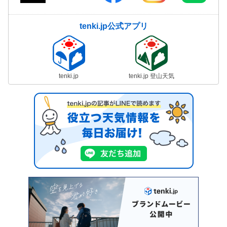
tenki.jp公式アプリ
tenki.jp
tenki.jp 登山天気