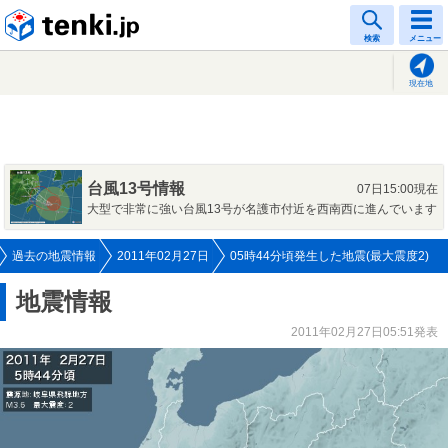
tenki.jp
検索
メニュー
現在地
台風13号情報
07日15:00現在
大型で非常に強い台風13号が名護市付近を西南西に進んでいます
過去の地震情報
2011年02月27日
05時44分頃発生した地震(最大震度2)
地震情報
2011年02月27日05:51発表