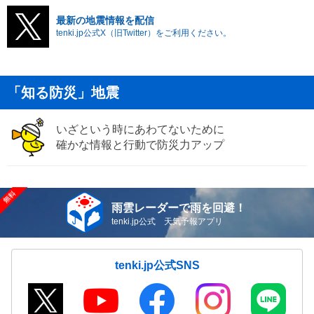
最新の地震情報を配信
tenki.jp公式X（旧Twitter）をご利用ください。
「知る防災」地震
いざという時にあわてないために
確かな情報と行動で防災力アップ
雨雲レーダーで雨を回避！
tenki.jp公式 天気予報アプリ
tenki.jp公式SNS