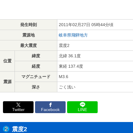
発生時刻
2011年02月27日 05時44分頃
震源地
岐阜県飛騨地方
最大震度
震度2
緯度
北緯 36.1度
位置
経度
東経 137.4度
マグニチュード
M3.6
震源
深さ
ごく浅い
Twitter
Facebook
LINE
震度2