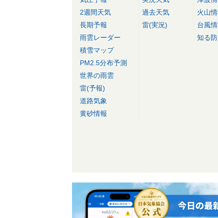
2週間天気
過去天気
火山情
長期予報
雷(実況)
台風情
雨雲レーダー
知る防
積雪マップ
PM2.5分布予測
世界の雨雲
雷(予報)
道路気象
黄砂情報