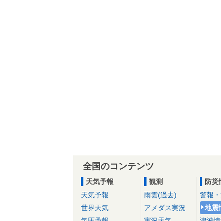
全国のコンテンツ
天気予報
観測
防災
天気予報
雨雲(過去)
警報・
世界天気
アメダス実況
地震
気圧予報
実況天気
津波情