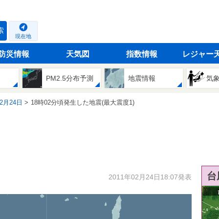
索
現在地
防災情報
天気図
指数情報
レジャー
PM2.5分布予測
地震情報
気
02月24日
18時02分頃発生した地震(最大震度1)
台
2011年02月24日18:07発表