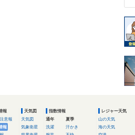
情報
天気図
指数情報
レジャー天気
注意報
天気図
通年
夏季
山の天気
情報
気象衛星
洗濯
汗かき
海の天気
報
世界衛星
服装
不快
空港