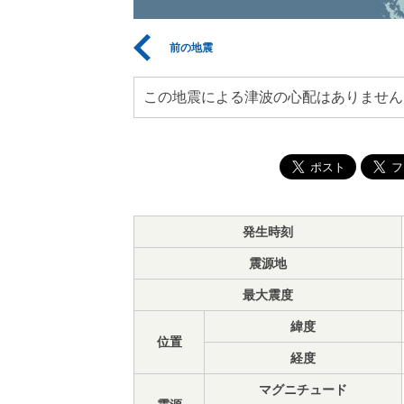
前の地震
この地震による津波の心配はありません
発生時刻
震源地
最大震度
緯度
位置
経度
マグニチュード