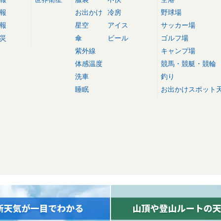
報
お出かけ
冷房
野球場
報
星空
アイス
サッカー場
災
傘
ビール
ゴルフ場
紫外線
キャンプ場
体感温度
競馬・競艇・競輪
洗車
釣り
睡眠
お出かけスポット