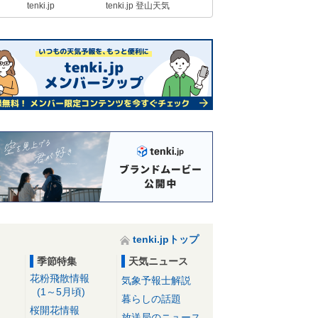
tenki.jp
tenki.jp 登山天気
tenki.jpトップ
季節特集
天気ニュース
花粉飛散情報
気象予報士解説
(1～5月頃)
暮らしの話題
桜開花情報
放送局のニュース