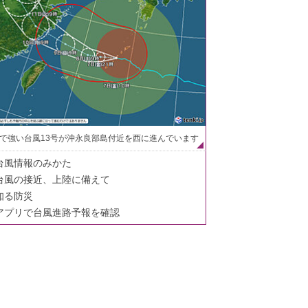
で強い台風13号が沖永良部島付近を西に進んでいます
台風情報のみかた
台風の接近、上陸に備えて
知る防災
アプリで台風進路予報を確認