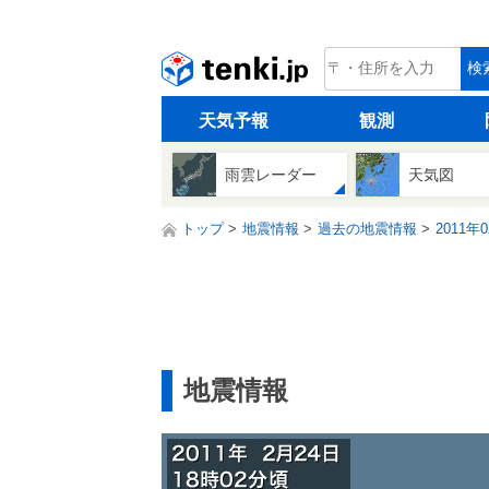
tenki.jp
検
天気予報
観測
雨雲レーダー
天気図
トップ
地震情報
過去の地震情報
2011年
地震情報