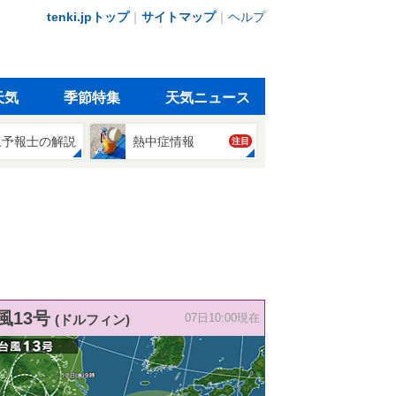
tenki.jpトップ
｜
サイトマップ
｜
ヘルプ
天気
季節特集
天気ニュース
象予報士の解説
熱中症情報
注目
風13号
(ドルフィン)
07日10:00現在