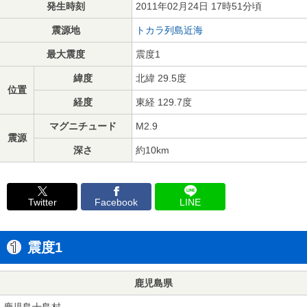
発生時刻
2011年02月24日 17時51分頃
震源地
トカラ列島近海
最大震度
震度1
緯度
北緯 29.5度
位置
経度
東経 129.7度
マグニチュード
M2.9
震源
深さ
約10km
Twitter
Facebook
LINE
震度1
鹿児島県
鹿児島十島村