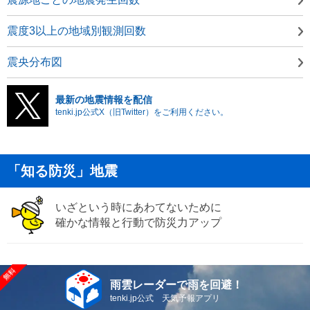
震度3以上の地域別観測回数
震央分布図
最新の地震情報を配信
tenki.jp公式X（旧Twitter）をご利用ください。
「知る防災」地震
いざという時にあわてないために
確かな情報と行動で防災力アップ
雨雲レーダーで雨を回避！
tenki.jp公式 天気予報アプリ