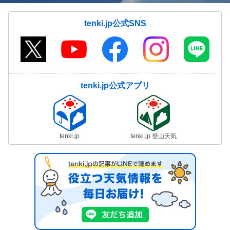
tenki.jp公式SNS
tenki.jp公式アプリ
tenki.jp
tenki.jp 登山天気