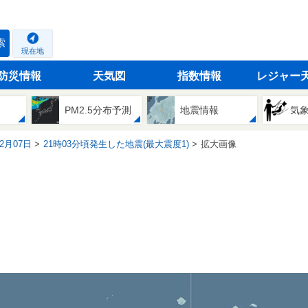
索
現在地
防災情報
天気図
指数情報
レジャー
PM2.5分布予測
地震情報
気
02月07日
21時03分頃発生した地震(最大震度1)
拡大画像