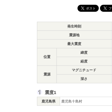
発生時刻
震源地
最大震度
緯度
位置
経度
マグニチュード
震源
深さ
震度1
鹿児島県
鹿児島十島村