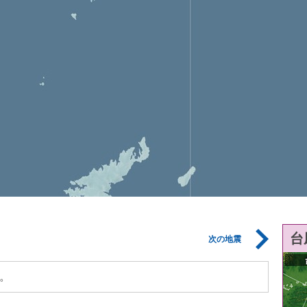
台
次の地震
。