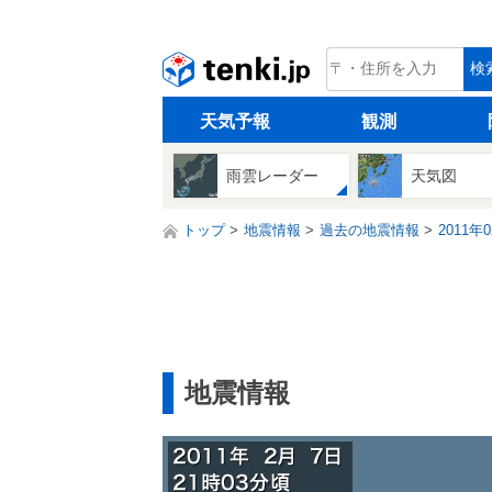
tenki.jp
検
天気予報
観測
雨雲レーダー
天気図
トップ
地震情報
過去の地震情報
2011年
地震情報