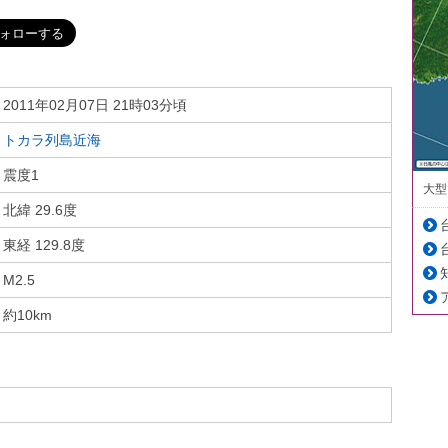
2011年02月07日 21時03分頃
トカラ列島近海
震度1
大型
北緯 29.6度
東経 129.8度
M2.5
約10km