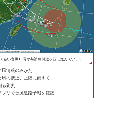
で強い台風13号が与論島付近を西に進んでいます
台風情報のみかた
台風の接近、上陸に備えて
知る防災
アプリで台風進路予報を確認