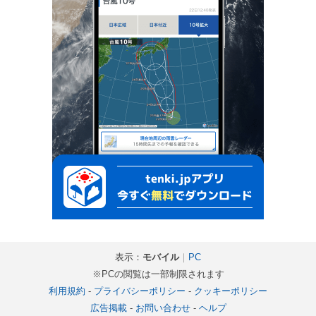
表示：
モバイル
｜
PC
※PCの閲覧は一部制限されます
利用規約
-
プライバシーポリシー
-
クッキーポリシー
広告掲載
-
お問い合わせ
-
ヘルプ