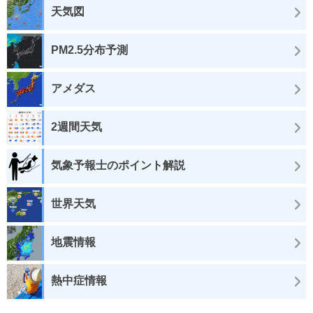
天気図
PM2.5分布予測
アメダス
2週間天気
気象予報士のポイント解説
世界天気
地震情報
熱中症情報