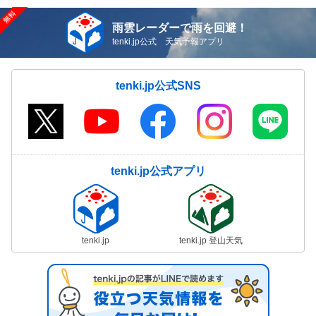
雨雲レーダーで雨を回避！
tenki.jp公式 天気予報アプリ
tenki.jp公式SNS
tenki.jp公式アプリ
tenki.jp
tenki.jp 登山天気