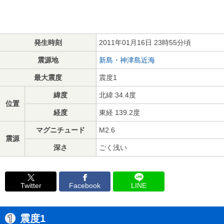
発生時刻
2011年01月16日 23時55分頃
震源地
新島・神津島近海
最大震度
震度1
緯度
北緯 34.4度
位置
経度
東経 139.2度
マグニチュード
M2.6
震源
深さ
ごく浅い
Twitter
Facebook
LINE
震度1