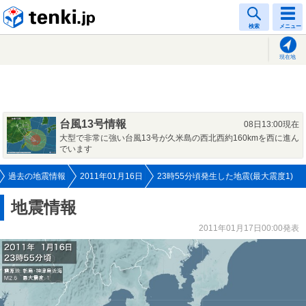
tenki.jp
検索
メニュー
現在地
台風13号情報
08日13:00現在
大型で非常に強い台風13号が久米島の西北西約160kmを西に進ん
でいます
過去の地震情報
2011年01月16日
23時55分頃発生した地震(最大震度1)
地震情報
2011年01月17日00:00発表