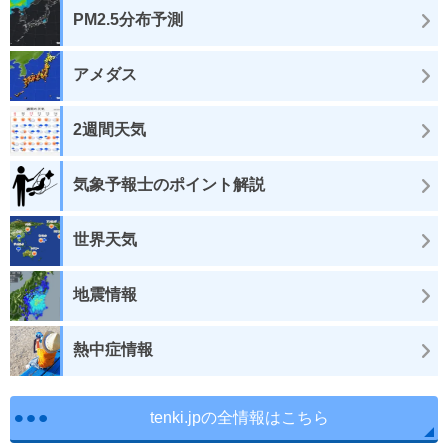
PM2.5分布予測
アメダス
2週間天気
気象予報士のポイント解説
世界天気
地震情報
熱中症情報
tenki.jpの全情報はこちら