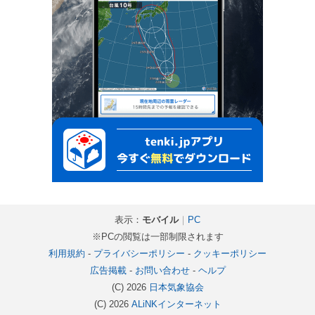
表示：
モバイル
｜
PC
※PCの閲覧は一部制限されます
利用規約
-
プライバシーポリシー
-
クッキーポリシー
広告掲載
-
お問い合わせ
-
ヘルプ
(C) 2026
日本気象協会
(C) 2026
ALiNKインターネット