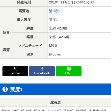
発生時刻
2010年11月17日 09時16分頃
震源地
浦河沖
最大震度
震度1
緯度
北緯 42.0度
位置
経度
東経 142.6度
マグニチュード
M4.0
震源
深さ
約60km
Twitter
Facebook
LINE
震度1
北海道
新ひだか町
浦河町
様似町
えりも町
幕別町
浦幌町
十勝大樹町