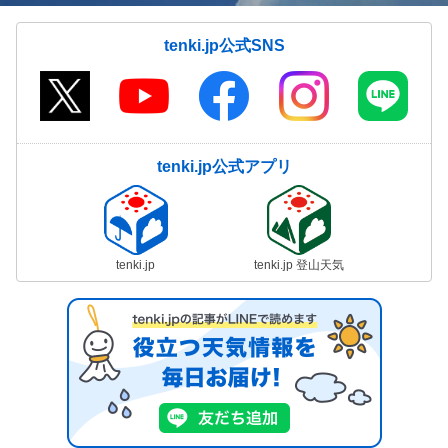
tenki.jp公式SNS
tenki.jp公式アプリ
tenki.jp
tenki.jp 登山天気