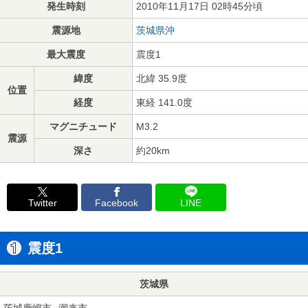
発生時刻
2010年11月17日 02時45分頃
震源地
茨城県沖
最大震度
震度1
緯度
北緯 35.9度
位置
経度
東経 141.0度
マグニチュード
M3.2
震源
深さ
約20km
Twitter
Facebook
LINE
震度1
茨城県
茨城鹿嶋市
潮来市