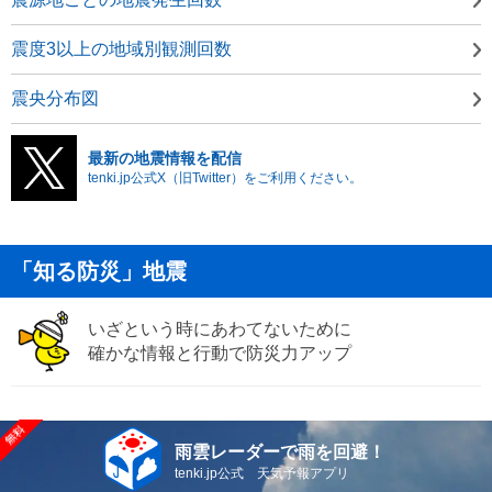
震度3以上の地域別観測回数
震央分布図
最新の地震情報を配信
tenki.jp公式X（旧Twitter）をご利用ください。
「知る防災」地震
いざという時にあわてないために
確かな情報と行動で防災力アップ
雨雲レーダーで雨を回避！
tenki.jp公式 天気予報アプリ