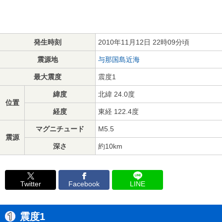
発生時刻
2010年11月12日 22時09分頃
震源地
与那国島近海
最大震度
震度1
緯度
北緯 24.0度
位置
経度
東経 122.4度
マグニチュード
M5.5
震源
深さ
約10km
Twitter
Facebook
LINE
震度1