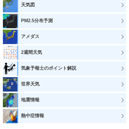
天気図
PM2.5分布予測
アメダス
2週間天気
気象予報士のポイント解説
世界天気
地震情報
熱中症情報