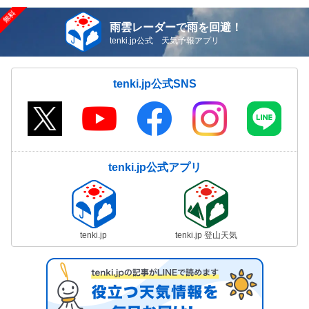
雨雲レーダーで雨を回避！
tenki.jp公式 天気予報アプリ
tenki.jp公式SNS
tenki.jp公式アプリ
tenki.jp
tenki.jp 登山天気