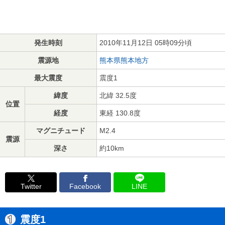
発生時刻
2010年11月12日 05時09分頃
震源地
熊本県熊本地方
最大震度
震度1
緯度
北緯 32.5度
位置
経度
東経 130.8度
マグニチュード
M2.4
震源
深さ
約10km
Twitter
Facebook
LINE
震度1