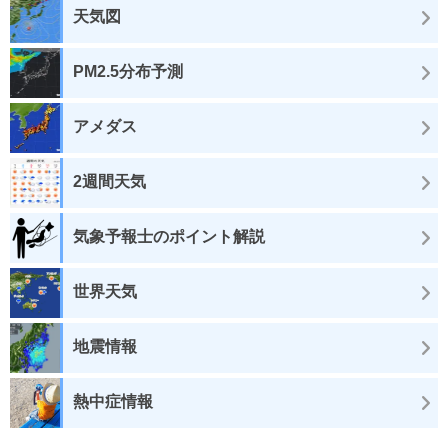
天気図
PM2.5分布予測
アメダス
2週間天気
気象予報士のポイント解説
世界天気
地震情報
熱中症情報