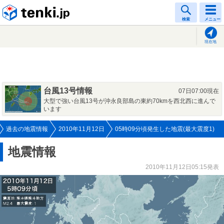
tenki.jp
検索
メニュー
現在地
台風13号情報
07日07:00現在
大型で強い台風13号が沖永良部島の東約70kmを西北西に進んで
います
過去の地震情報
2010年11月12日
05時09分頃発生した地震(最大震度1)
地震情報
2010年11月12日05:15発表