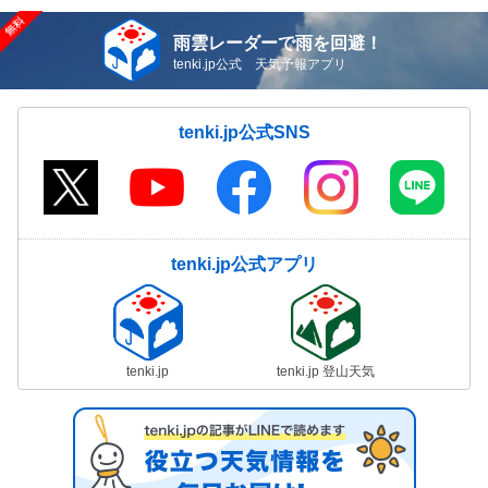
雨雲レーダーで雨を回避！
tenki.jp公式 天気予報アプリ
tenki.jp公式SNS
tenki.jp公式アプリ
tenki.jp
tenki.jp 登山天気