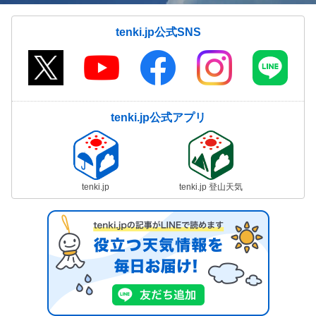
tenki.jp公式SNS
tenki.jp公式アプリ
tenki.jp
tenki.jp 登山天気