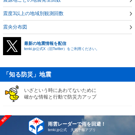
震度3以上の地域別観測回数
震央分布図
最新の地震情報を配信
tenki.jp公式X（旧Twitter）をご利用ください。
「知る防災」地震
いざという時にあわてないために
確かな情報と行動で防災力アップ
雨雲レーダーで雨を回避！
tenki.jp公式 天気予報アプリ