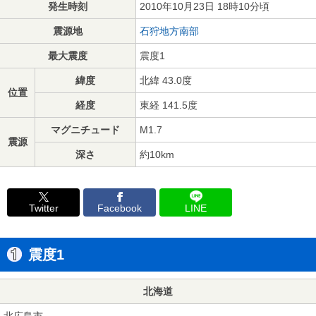
発生時刻
2010年10月23日 18時10分頃
震源地
石狩地方南部
最大震度
震度1
緯度
北緯 43.0度
位置
経度
東経 141.5度
マグニチュード
M1.7
震源
深さ
約10km
Twitter
Facebook
LINE
震度1
北海道
北広島市