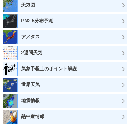
天気図
PM2.5分布予測
アメダス
2週間天気
気象予報士のポイント解説
世界天気
地震情報
熱中症情報