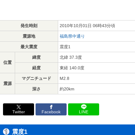
発生時刻
2010年10月01日 06時43分頃
震源地
福島県中通り
最大震度
震度1
緯度
北緯 37.3度
位置
経度
東経 140.0度
マグニチュード
M2.8
震源
深さ
約20km
Twitter
Facebook
LINE
震度1