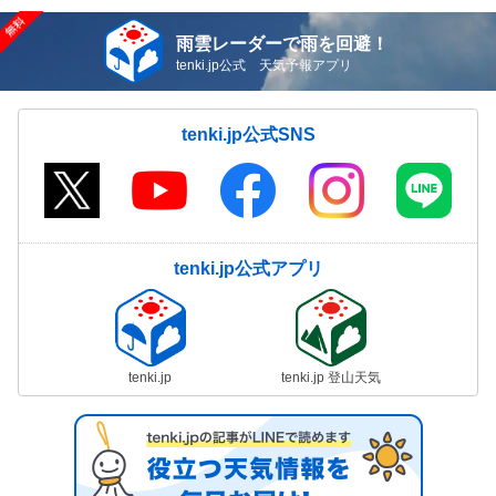
雨雲レーダーで雨を回避！
tenki.jp公式 天気予報アプリ
tenki.jp公式SNS
tenki.jp公式アプリ
tenki.jp
tenki.jp 登山天気