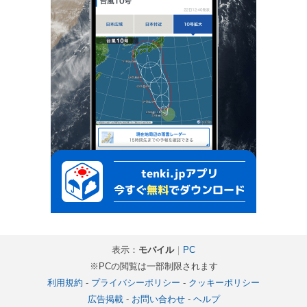
表示：
モバイル
｜
PC
※PCの閲覧は一部制限されます
利用規約
-
プライバシーポリシー
-
クッキーポリシー
広告掲載
-
お問い合わせ
-
ヘルプ