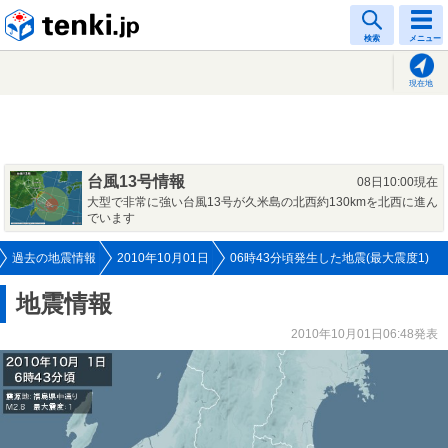
tenki.jp
検索
メニュー
現在地
台風13号情報
08日10:00現在
大型で非常に強い台風13号が久米島の北西約130kmを北西に進ん
でいます
過去の地震情報
2010年10月01日
06時43分頃発生した地震(最大震度1)
地震情報
2010年10月01日06:48発表