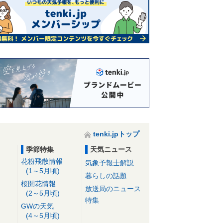
tenki.jpトップ
季節特集
天気ニュース
花粉飛散情報
気象予報士解説
(1～5月頃)
暮らしの話題
桜開花情報
放送局のニュース
(2～5月頃)
特集
GWの天気
(4～5月頃)