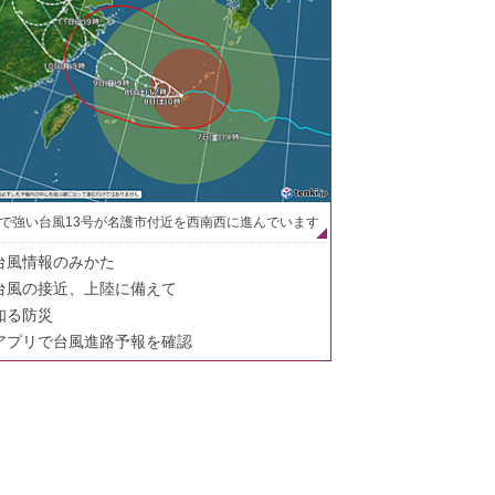
で強い台風13号が名護市付近を西南西に進んでいます
台風情報のみかた
台風の接近、上陸に備えて
知る防災
アプリで台風進路予報を確認