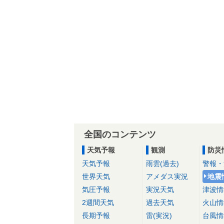
全国のコンテンツ
天気予報
観測
防災
天気予報
雨雲(過去)
警報・
世界天気
アメダス実況
地震
気圧予報
実況天気
津波情
2週間天気
過去天気
火山情
長期予報
雷(実況)
台風情