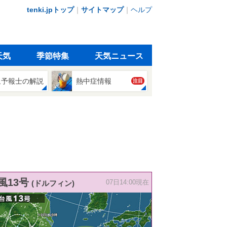
tenki.jpトップ
｜
サイトマップ
｜
ヘルプ
天気
季節特集
天気ニュース
象予報士の解説
熱中症情報
注目
風13号
(ドルフィン)
07日14:00現在