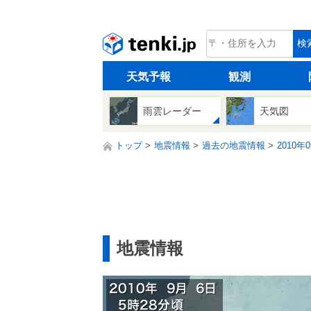
tenki.jp
検
天気予報
観測
雨雲レーダー
天気図
トップ
地震情報
過去の地震情報
2010年
地震情報