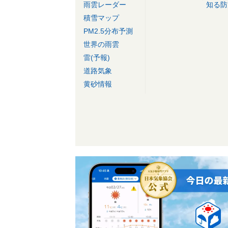
雨雲レーダー
知る防
積雪マップ
PM2.5分布予測
世界の雨雲
雷(予報)
道路気象
黄砂情報