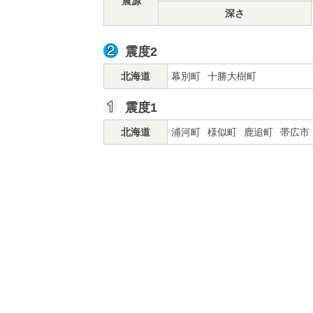
震源
深さ
震度2
北海道
幕別町
十勝大樹町
震度1
北海道
浦河町
様似町
鹿追町
帯広市