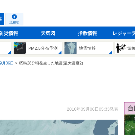
索
現在地
防災情報
天気図
指数情報
レジャー
PM2.5分布予測
地震情報
気
09月06日
05時28分頃発生した地震(最大震度2)
台
2010年09月06日05:33発表