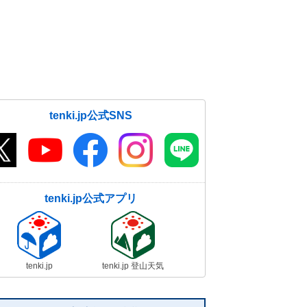
tenki.jp公式SNS
tenki.jp公式アプリ
tenki.jp
tenki.jp 登山天気