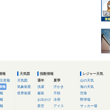
情報
天気図
指数情報
レジャー天気
注意報
天気図
通年
夏季
山の天気
情報
気象衛星
洗濯
汗かき
海の天気
報
世界衛星
服装
不快
空港
報
お出かけ
冷房
野球場
報
星空
アイス
サッカー場