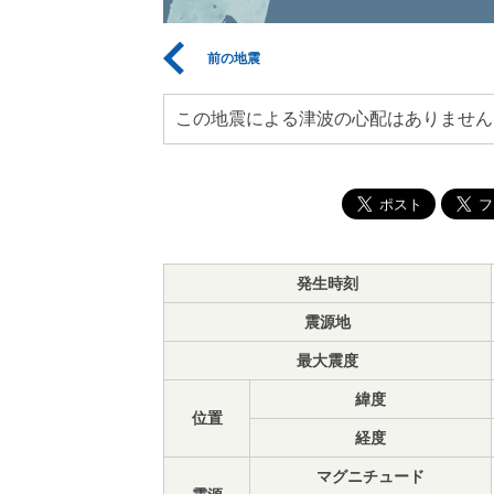
前の地震
この地震による津波の心配はありません
発生時刻
震源地
最大震度
緯度
位置
経度
マグニチュード