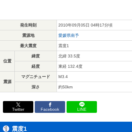
発生時刻
2010年09月05日 04時17分頃
震源地
愛媛県南予
最大震度
震度1
緯度
北緯 33.5度
位置
経度
東経 132.4度
マグニチュード
M3.4
震源
深さ
約50km
Twitter
Facebook
LINE
震度1