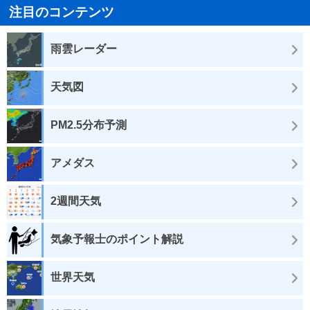
注目のコンテンツ
雨雲レーダー
天気図
PM2.5分布予測
アメダス
2週間天気
気象予報士のポイント解説
世界天気