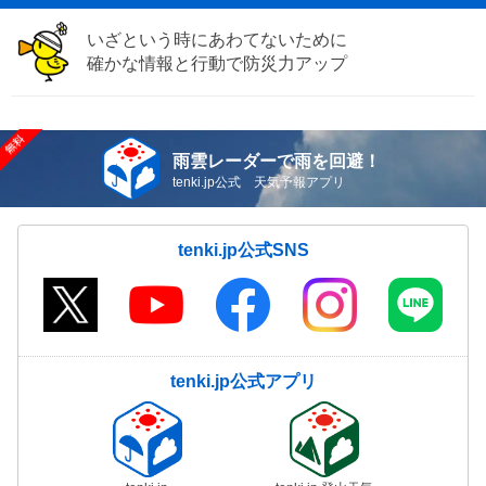
いざという時にあわてないために
確かな情報と行動で防災力アップ
雨雲レーダーで雨を回避！
tenki.jp公式 天気予報アプリ
tenki.jp公式SNS
tenki.jp公式アプリ