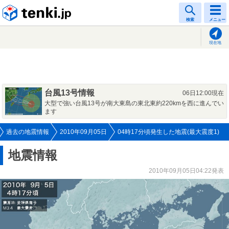
tenki.jp
検索
メニュー
現在地
台風13号情報
06日12:00現在
大型で強い台風13号が南大東島の東北東約220kmを西に進んでい
ます
過去の地震情報
2010年09月05日
04時17分頃発生した地震(最大震度1)
地震情報
2010年09月05日04:22発表