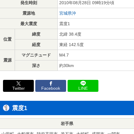
発生時刻
2010年08月28日 09時19分頃
震源地
宮城県沖
最大震度
震度1
緯度
北緯 38.4度
位置
経度
東経 142.5度
マグニチュード
M4.7
震源
深さ
約30km
Twitter
Facebook
LINE
震度1
岩手県
山田町
大船渡市
陸前高田市
釜石市
大槌町
盛岡市
一関市