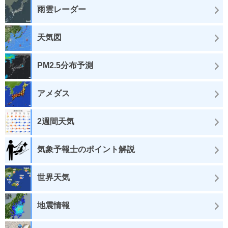
雨雲レーダー
天気図
PM2.5分布予測
アメダス
2週間天気
気象予報士のポイント解説
世界天気
地震情報