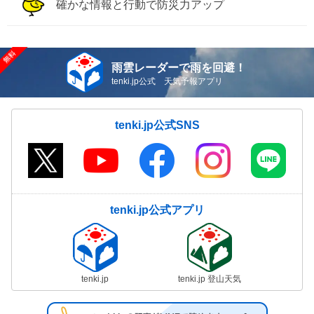
確かな情報と行動で防災力アップ
雨雲レーダーで雨を回避！
tenki.jp公式 天気予報アプリ
tenki.jp公式SNS
tenki.jp公式アプリ
tenki.jp
tenki.jp 登山天気