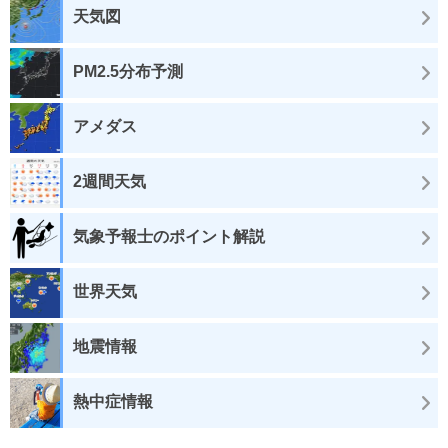
天気図
PM2.5分布予測
アメダス
2週間天気
気象予報士のポイント解説
世界天気
地震情報
熱中症情報