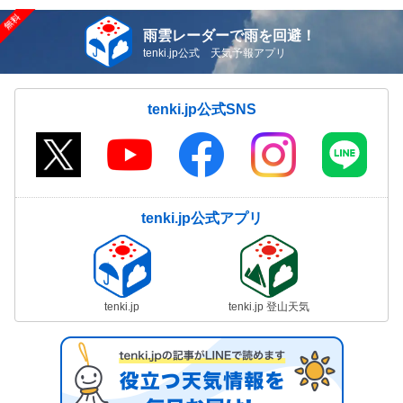
雨雲レーダーで雨を回避！
tenki.jp公式 天気予報アプリ
tenki.jp公式SNS
tenki.jp公式アプリ
tenki.jp
tenki.jp 登山天気