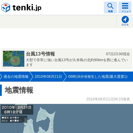
tenki.jp
検索
メニュー
現在地
台風13号情報
07日23:00現在
大型で非常に強い台風13号が久米島の北約90kmを西に進んでい
ます
過去の地震情報
2010年08月21日
06時18分頃発生した地震(最大震度1)
地震情報
2010年08月21日06:23発表