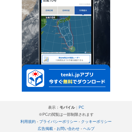
表示：
モバイル
｜
PC
※PCの閲覧は一部制限されます
利用規約
-
プライバシーポリシー
-
クッキーポリシー
広告掲載
-
お問い合わせ
-
ヘルプ