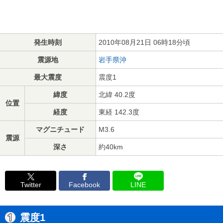
発生時刻
2010年08月21日 06時18分頃
震源地
岩手県沖
最大震度
震度1
緯度
北緯 40.2度
位置
経度
東経 142.3度
マグニチュード
M3.6
震源
深さ
約40km
Twitter
Facebook
LINE
震度1